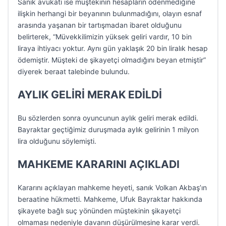
Sanık avukatı ise müştekinin hesapların ödenmediğine
ilişkin herhangi bir beyanının bulunmadığını, olayın esnaf
arasında yaşanan bir tartışmadan ibaret olduğunu
belirterek, “Müvekkilimizin yüksek geliri vardır, 10 bin
liraya ihtiyacı yoktur. Aynı gün yaklaşık 20 bin liralık hesap
ödemiştir. Müşteki de şikayetçi olmadığını beyan etmiştir”
diyerek beraat talebinde bulundu.
AYLIK GELİRİ MERAK EDİLDİ
Bu sözlerden sonra oyuncunun aylık geliri merak edildi.
Bayraktar geçtiğimiz duruşmada aylık gelirinin 1 milyon
lira olduğunu söylemişti.
MAHKEME KARARINI AÇIKLADI
Kararını açıklayan mahkeme heyeti, sanık Volkan Akbaş’ın
beraatine hükmetti. Mahkeme, Ufuk Bayraktar hakkında
şikayete bağlı suç yönünden müştekinin şikayetçi
olmaması nedeniyle davanın düşürülmesine karar verdi.