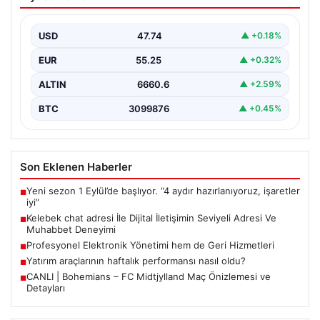
Seviyeli Adresi Ve Muhabbet Deneyimi
Dijital dünyasında insanların güvenli bir biçimde bağlantı
kurması ciddi bir hassasiyet barındırmaktadır. Halen
USD
47.74
▲ +0.18%
çeşitli…
EUR
55.25
▲ +0.32%
ALTIN
6660.6
▲ +2.59%
BTC
3099876
▲ +0.45%
Son Eklenen Haberler
Yeni sezon 1 Eylül’de başlıyor. “4 aydır hazırlanıyoruz, işaretler
■
iyi”
Kelebek chat adresi İle Dijital İletişimin Seviyeli Adresi Ve
■
Muhabbet Deneyimi
Profesyonel Elektronik Yönetimi hem de Geri Hizmetleri
■
Yatırım araçlarının haftalık performansı nasıl oldu?
■
CANLI | Bohemians – FC Midtjylland Maç Önizlemesi ve
■
Detayları