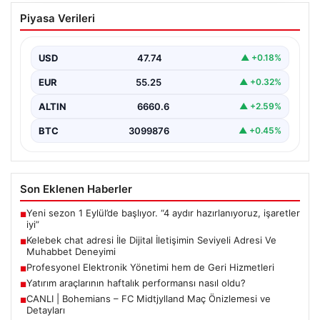
Kelebek chat adresi İle Dijital İletişimin
Piyasa Verileri
Seviyeli Adresi Ve Muhabbet Deneyimi
Dijital dünyasında insanların güvenli bir biçimde bağlantı
kurması ciddi bir hassasiyet barındırmaktadır. Halen
USD
47.74
▲ +0.18%
çeşitli…
EUR
55.25
▲ +0.32%
ALTIN
6660.6
▲ +2.59%
BTC
3099876
▲ +0.45%
Son Eklenen Haberler
Yeni sezon 1 Eylül’de başlıyor. “4 aydır hazırlanıyoruz, işaretler
■
iyi”
Kelebek chat adresi İle Dijital İletişimin Seviyeli Adresi Ve
■
Muhabbet Deneyimi
Profesyonel Elektronik Yönetimi hem de Geri Hizmetleri
■
Yatırım araçlarının haftalık performansı nasıl oldu?
■
CANLI | Bohemians – FC Midtjylland Maç Önizlemesi ve
■
Detayları