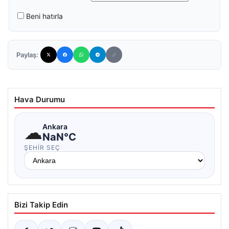
Beni hatırla
Paylaş:
Hava Durumu
☁
Ankara
NaN°C
ŞEHIR SEÇ
Bizi Takip Edin