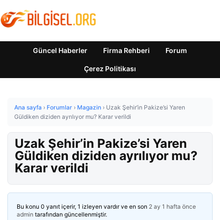
Güncel Haberler
Firma Rehberi
Forum
Çerez Politikası
Ana sayfa
›
Forumlar
›
Magazin
›
Uzak Şehir’in Pakize’si Yaren
Güldiken diziden ayrılıyor mu? Karar verildi
Uzak Şehir’in Pakize’si Yaren
Güldiken diziden ayrılıyor mu?
Karar verildi
Bu konu 0 yanıt içerir, 1 izleyen vardır ve en son
2 ay 1 hafta önce
admin
tarafından güncellenmiştir.