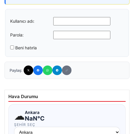
Kullanıcı adı:
Parola:
Beni hatırla
Paylaş:
Hava Durumu
☁
Ankara
NaN°C
ŞEHIR SEÇ