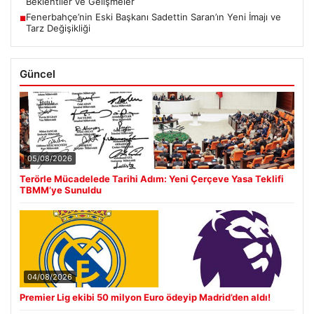
Beklentiler ve Gelişmeler
Fenerbahçe’nin Eski Başkanı Sadettin Saran’ın Yeni İmajı ve
■
Tarz Değişikliği
Güncel
05/08/2026
Terörle Mücadelede Tarihi Adım: Yeni Çerçeve Yasa Teklifi
TBMM’ye Sunuldu
04/08/2026
Premier Lig ekibi 50 milyon Euro ödeyip Madrid’den aldı!