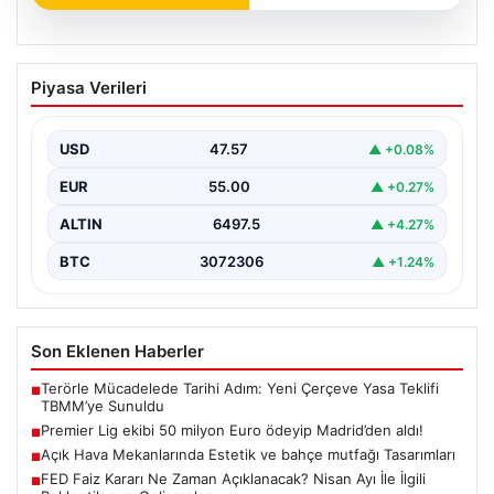
04.08.2026
Premier Lig ekibi 50 milyon Euro ödeyip
Piyasa Verileri
Madrid’den aldı!
USD
47.57
▲ +0.08%
EUR
55.00
▲ +0.27%
ALTIN
6497.5
▲ +4.27%
BTC
3072306
▲ +1.24%
Son Eklenen Haberler
Terörle Mücadelede Tarihi Adım: Yeni Çerçeve Yasa Teklifi
■
TBMM’ye Sunuldu
Premier Lig ekibi 50 milyon Euro ödeyip Madrid’den aldı!
■
Açık Hava Mekanlarında Estetik ve bahçe mutfağı Tasarımları
■
FED Faiz Kararı Ne Zaman Açıklanacak? Nisan Ayı İle İlgili
■