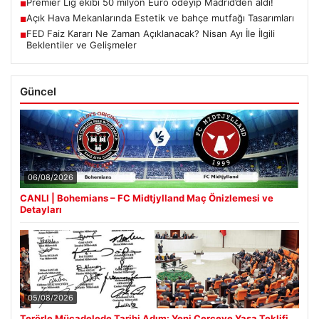
Premier Lig ekibi 50 milyon Euro ödeyip Madrid’den aldı!
■
Açık Hava Mekanlarında Estetik ve bahçe mutfağı Tasarımları
■
FED Faiz Kararı Ne Zaman Açıklanacak? Nisan Ayı İle İlgili
■
Beklentiler ve Gelişmeler
Güncel
06/08/2026
CANLI | Bohemians – FC Midtjylland Maç Önizlemesi ve
Detayları
05/08/2026
Terörle Mücadelede Tarihi Adım: Yeni Çerçeve Yasa Teklifi