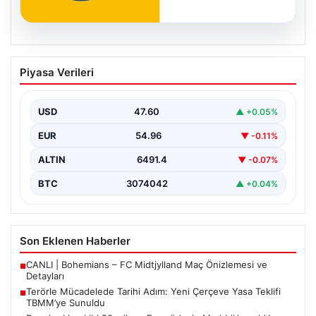
04.08.2026
Premier Lig ekibi 50 milyon Euro ödeyip
Piyasa Verileri
Madrid’den aldı!
USD
47.60
▲ +0.05%
EUR
54.96
▼ -0.11%
ALTIN
6491.4
▼ -0.07%
BTC
3074042
▲ +0.04%
Son Eklenen Haberler
CANLI | Bohemians – FC Midtjylland Maç Önizlemesi ve
■
Detayları
Terörle Mücadelede Tarihi Adım: Yeni Çerçeve Yasa Teklifi
■
TBMM’ye Sunuldu