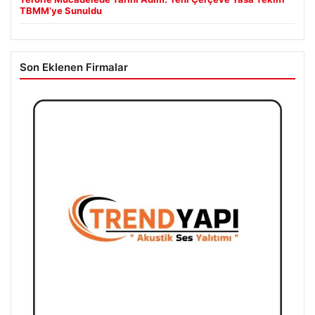
TBMM’ye Sunuldu
Son Eklenen Firmalar