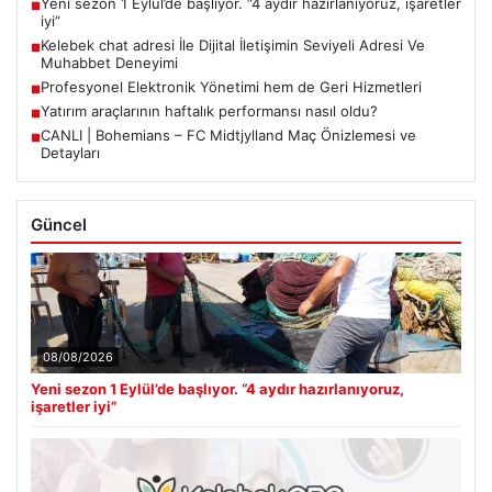
Yeni sezon 1 Eylül’de başlıyor. “4 aydır hazırlanıyoruz, işaretler
■
iyi”
Kelebek chat adresi İle Dijital İletişimin Seviyeli Adresi Ve
■
Muhabbet Deneyimi
Profesyonel Elektronik Yönetimi hem de Geri Hizmetleri
■
Yatırım araçlarının haftalık performansı nasıl oldu?
■
CANLI | Bohemians – FC Midtjylland Maç Önizlemesi ve
■
Detayları
Güncel
08/08/2026
Yeni sezon 1 Eylül’de başlıyor. “4 aydır hazırlanıyoruz,
işaretler iyi”