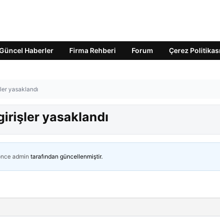
Güncel Haberler
Firma Rehberi
Forum
Çerez Politikas
şler yasaklandı
girişler yasaklandı
önce
admin
tarafından güncellenmiştir.