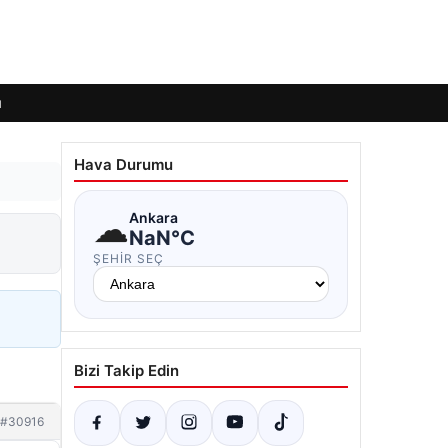
ı
Hava Durumu
☁
Ankara
NaN°C
ŞEHIR SEÇ
Bizi Takip Edin
#30916