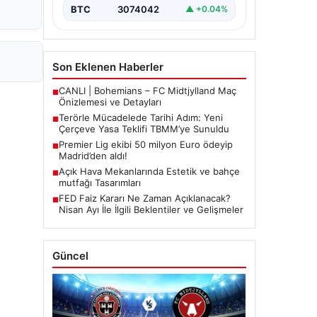
BTC
3074042
▲ +0.04%
Son Eklenen Haberler
CANLI | Bohemians – FC Midtjylland Maç
■
Önizlemesi ve Detayları
Terörle Mücadelede Tarihi Adım: Yeni
■
Çerçeve Yasa Teklifi TBMM’ye Sunuldu
Premier Lig ekibi 50 milyon Euro ödeyip
■
Madrid’den aldı!
Açık Hava Mekanlarında Estetik ve bahçe
■
mutfağı Tasarımları
FED Faiz Kararı Ne Zaman Açıklanacak?
■
Nisan Ayı İle İlgili Beklentiler ve Gelişmeler
Güncel