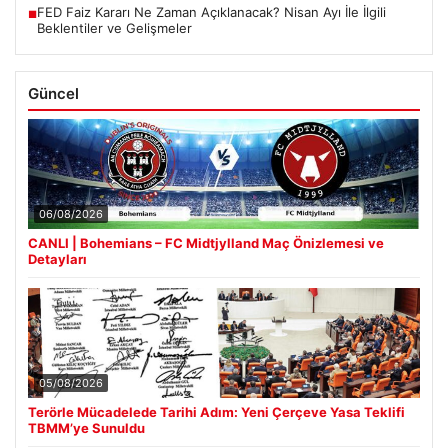
FED Faiz Kararı Ne Zaman Açıklanacak? Nisan Ayı İle İlgili
■
Beklentiler ve Gelişmeler
Güncel
06/08/2026
CANLI | Bohemians – FC Midtjylland Maç Önizlemesi ve
Detayları
05/08/2026
Terörle Mücadelede Tarihi Adım: Yeni Çerçeve Yasa Teklifi
TBMM’ye Sunuldu