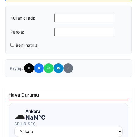
Kullanıcı adı:
Parola:
Beni hatırla
Paylaş:
Hava Durumu
☁
Ankara
NaN°C
ŞEHIR SEÇ