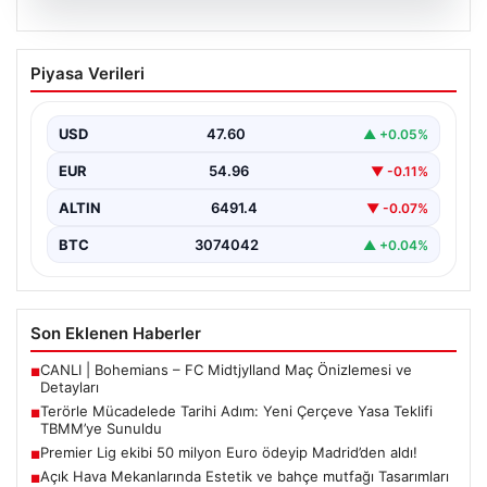
05.08.2026
Terörle Mücadelede Tarihi Adım: Yeni
Piyasa Verileri
Çerçeve Yasa Teklifi TBMM’ye Sunuldu
Türkiye, terörle etkin mücadele ve ulusal güvenliği
güçlendirmeye yönelik kapsamlı bir hukuki altyapı
USD
47.60
▲ +0.05%
oluşturmak…
EUR
54.96
▼ -0.11%
ALTIN
6491.4
▼ -0.07%
BTC
3074042
▲ +0.04%
Son Eklenen Haberler
CANLI | Bohemians – FC Midtjylland Maç Önizlemesi ve
■
Detayları
Terörle Mücadelede Tarihi Adım: Yeni Çerçeve Yasa Teklifi
■
TBMM’ye Sunuldu
Premier Lig ekibi 50 milyon Euro ödeyip Madrid’den aldı!
■
Açık Hava Mekanlarında Estetik ve bahçe mutfağı Tasarımları
■