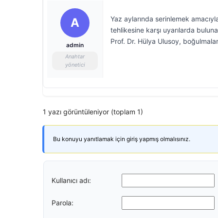
Yaz aylarında serinlemek amacıyl
A
tehlikesine karşı uyarılarda bulun
Prof. Dr. Hülya Ulusoy, boğulmala
admin
Anahtar
yönetici
1 yazı görüntüleniyor (toplam 1)
Bu konuyu yanıtlamak için giriş yapmış olmalısınız.
Kullanıcı adı:
Parola: