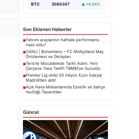
BTC
3084347
▲ +0.34%
Son Eklenen Haberler
Yatırım araçlarının haftalık performansı
■
nasıl oldu?
CANLI | Bohemians – FC Midtjylland Maç
■
Önizlemesi ve Detayları
Terörle Mücadelede Tarihi Adım: Yeni
■
Çerçeve Yasa Teklifi TBMM’ye Sunuldu
Premier Lig ekibi 50 milyon Euro ödeyip
■
Madrid’den aldı!
Açık Hava Mekanlarında Estetik ve bahçe
■
mutfağı Tasarımları
Güncel