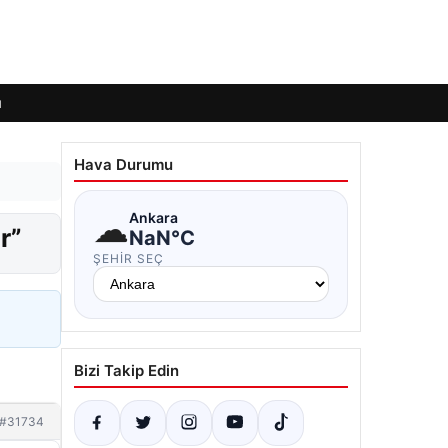
ı
Hava Durumu
☁
Ankara
r”
NaN°C
ŞEHIR SEÇ
Bizi Takip Edin
#31734