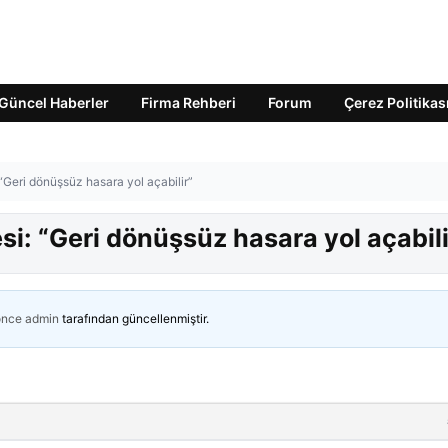
Güncel Haberler
Firma Rehberi
Forum
Çerez Politikas
“Geri dönüşsüz hasara yol açabilir”
si: “Geri dönüşsüz hasara yol açabili
önce
admin
tarafından güncellenmiştir.