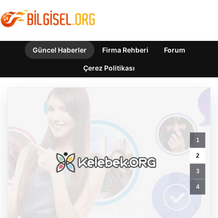
Güncel Haberler
Firma Rehberi
Forum
Çerez Politikası
1
Terörle
Mücadelede
2
Tarihi
3
Adım:
Yeni
4
Çerçeve
Yasa
Teklifi