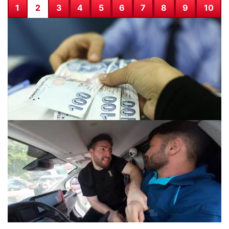
1
2
3
4
5
6
7
8
9
10
Nisan Ayı Doğum Yardımı Ödemeleri 2026: Ödemeler
Hesaplara Yatırıldı
29.07.2026 05:04