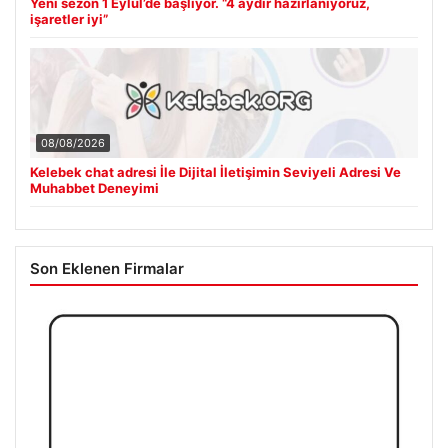
Yeni sezon 1 Eylül’de başlıyor. “4 aydır hazırlanıyoruz,
işaretler iyi”
08/08/2026
Kelebek chat adresi İle Dijital İletişimin Seviyeli Adresi Ve
Muhabbet Deneyimi
Son Eklenen Firmalar