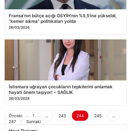
Fransa'nın bütçe açığı GSYİH'nın %5,5'ine yükseldi,
“kemer sıkma” politikaları yolda
26/03/2024
İstismara uğrayan çocukların tepkilerini anlamak
hayati önem taşıyor! – SAĞLIK
26/03/2024
Yazı
Önceki
1
…
243
244
245
…
247
Sonraki
sayfalaması
Hava Durumu