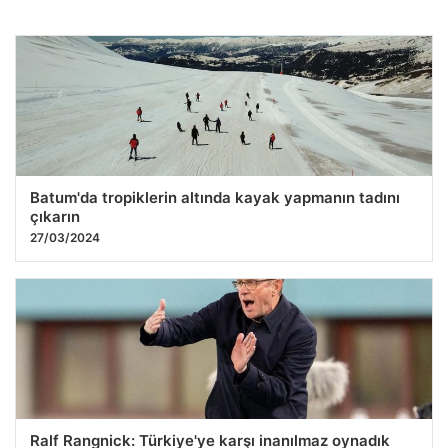
Trafikte dehşet: Aracından inip kamyonet sürücüsüne
saldırdı
28.07.2026 06:04
Batum'da tropiklerin altında kayak yapmanın tadını
çıkarın
27/03/2024
Ralf Rangnick: Türkiye'ye karşı inanılmaz oynadık