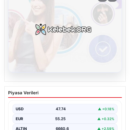
08.08.2026
Kelebek chat adresi İle Dijital İletişimin
Piyasa Verileri
Seviyeli Adresi Ve Muhabbet Deneyimi
Dijital dünyasında insanların güvenli bir biçimde bağlantı
kurması ciddi bir hassasiyet barındırmaktadır. Halen
USD
47.74
▲ +0.18%
çeşitli…
EUR
55.25
▲ +0.32%
ALTIN
6660.6
▲ +2.59%