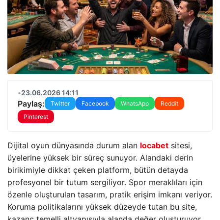
•
23.06.2026 14:11
Paylaş:
Twitter
Facebook
WhatsApp
Reddit
Pinterest
Dijital oyun dünyasında durum alan
locabet
sitesi,
üyelerine yüksek bir süreç sunuyor. Alandaki derin
birikimiyle dikkat çeken platform, bütün detayda
profesyonel bir tutum sergiliyor. Spor meraklıları için
özenle oluşturulan tasarım, pratik erişim imkanı veriyor.
Koruma politikalarını yüksek düzeyde tutan bu site,
kazanç temelli altyapısıyla alanda değer oluşturuyor.