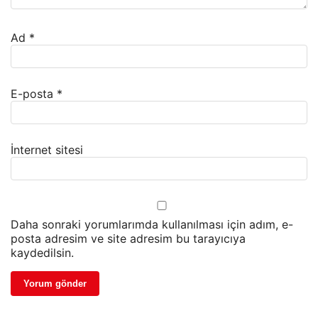
Ad
*
E-posta
*
İnternet sitesi
Daha sonraki yorumlarımda kullanılması için adım, e-
posta adresim ve site adresim bu tarayıcıya
kaydedilsin.