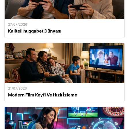
27/07/2026
Kaliteli huqqabet Dünyası
21/07/2026
Modern Film Keyfi Ve Hızlı İzleme