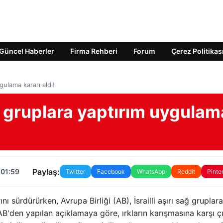
Güncel Haberler
Firma Rehberi
Forum
Çerez Politikas
ygulama kararı aldı!
lli gruplara yaptırım uygulam
Paylaş:
 01:59
Twitter
Facebook
WhatsApp
Reddit
Pinte
rını sürdürürken, Avrupa Birliği (AB), İsrailli aşırı sağ gruplara
B'den yapılan açıklamaya göre, ırkların karışmasına karşı ç