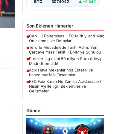
BTC
3074042
▲ +0.04%
Son Eklenen Haberler
CANLI | Bohemians – FC Midtjylland Maç
■
u
Önizlemesi ve Detayları
Terörle Mücadelede Tarihi Adım: Yeni
■
Çerçeve Yasa Teklifi TBMM’ye Sunuldu
Premier Lig ekibi 50 milyon Euro ödeyip
■
Madrid’den aldı!
Açık Hava Mekanlarında Estetik ve
■
bahçe mutfağı Tasarımları
FED Faiz Kararı Ne Zaman Açıklanacak?
■
Nisan Ayı İle İlgili Beklentiler ve
Gelişmeler
Güncel