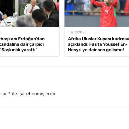
25
13/12/2025
başkanı Erdoğan’dan
Afrika Uluslar Kupası kadros
kandalına dair çarpıcı
açıklandı: Fas’ta Youssef En-
“Şaşkınlık yarattı”
Nesyri’ye dair son gelişme!
nlar
*
ile işaretlenmişlerdir