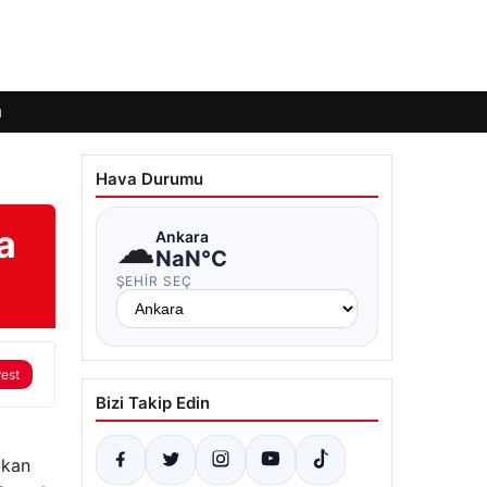
ı
Hava Durumu
a
☁
Ankara
NaN°C
ŞEHIR SEÇ
rest
Bizi Takip Edin
ıkan