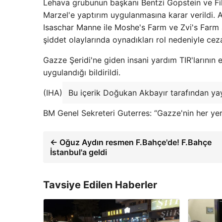
Lehava grubunun başkanı Bentzi Gopstein ve Fili
Marzel'e yaptırım uygulanmasına karar verildi. A
Isaschar Manne ile Moshe's Farm ve Zvi's Farm adlı
şiddet olaylarında oynadıkları rol nedeniyle cezal
Gazze Şeridi'ne giden insani yardım TIR'larının
uygulandığı bildirildi.
(IHA)
Bu içerik Doğukan Akbayır tarafından yay
BM Genel Sekreteri Guterres: “Gazze'nin her yer
← Oğuz Aydın resmen F.Bahçe'de! F.Bahçe
İstanbul'a geldi
Tavsiye Edilen Haberler