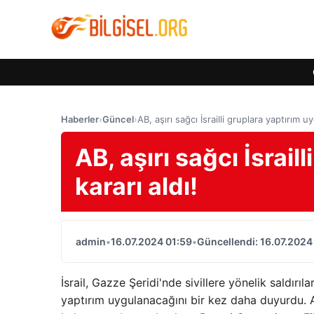
Haberler
›
Güncel
›
AB, aşırı sağcı İsrailli gruplara yaptırım u
AB, aşırı sağcı İsrai
kararı aldı!
admin
•
16.07.2024 01:59
•
Güncellendi: 16.07.2024
İsrail, Gazze Şeridi'nde sivillere yönelik saldırıla
yaptırım uygulanacağını bir kez daha duyurdu. A