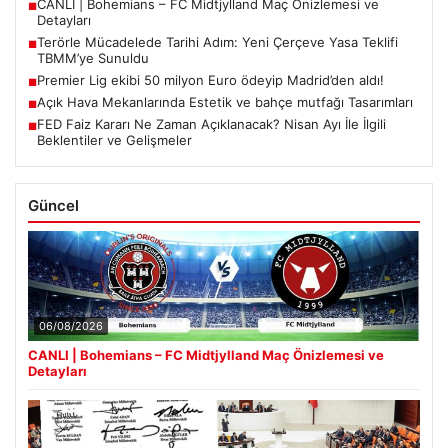
CANLI | Bohemians – FC Midtjylland Maç Önizlemesi ve
■
Detayları
Terörle Mücadelede Tarihi Adım: Yeni Çerçeve Yasa Teklifi
■
TBMM’ye Sunuldu
Premier Lig ekibi 50 milyon Euro ödeyip Madrid’den aldı!
■
Açık Hava Mekanlarında Estetik ve bahçe mutfağı Tasarımları
■
FED Faiz Kararı Ne Zaman Açıklanacak? Nisan Ayı İle İlgili
■
Beklentiler ve Gelişmeler
Güncel
06/08/2026
CANLI | Bohemians – FC Midtjylland Maç Önizlemesi ve
Detayları