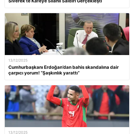
Siverek’te Kafeye Silahlı Saldırı Gerçekleşti
13/12/2025
Cumhurbaşkanı Erdoğan’dan bahis skandalına dair
çarpıcı yorum! “Şaşkınlık yarattı”
13/12/2025