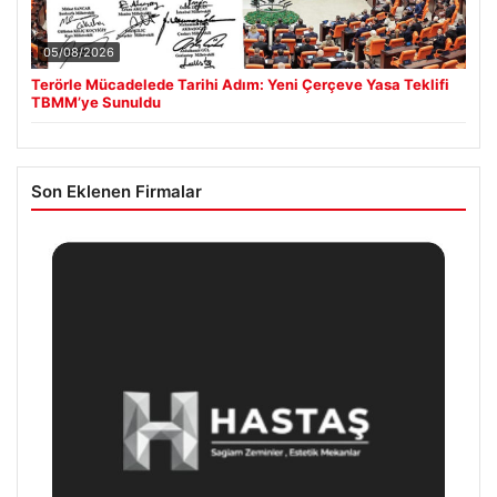
05/08/2026
Terörle Mücadelede Tarihi Adım: Yeni Çerçeve Yasa Teklifi
TBMM’ye Sunuldu
Son Eklenen Firmalar