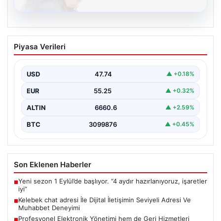
08.08.2026
Kelebek chat adresi İle Dijital İletişimin
Piyasa Verileri
Seviyeli Adresi Ve Muhabbet Deneyimi
Dijital dünyasında insanların güvenli bir biçimde bağlantı
kurması ciddi bir hassasiyet barındırmaktadır. Halen
USD
47.74
▲ +0.18%
çeşitli…
EUR
55.25
▲ +0.32%
ALTIN
6660.6
▲ +2.59%
BTC
3099876
▲ +0.45%
Son Eklenen Haberler
Yeni sezon 1 Eylül’de başlıyor. “4 aydır hazırlanıyoruz, işaretler
■
iyi”
Kelebek chat adresi İle Dijital İletişimin Seviyeli Adresi Ve
■
Muhabbet Deneyimi
Profesyonel Elektronik Yönetimi hem de Geri Hizmetleri
■