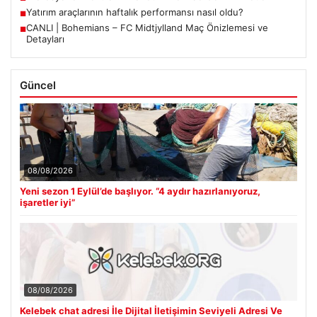
Yatırım araçlarının haftalık performansı nasıl oldu?
■
CANLI | Bohemians – FC Midtjylland Maç Önizlemesi ve
■
Detayları
Güncel
08/08/2026
Yeni sezon 1 Eylül’de başlıyor. “4 aydır hazırlanıyoruz,
işaretler iyi”
08/08/2026
Kelebek chat adresi İle Dijital İletişimin Seviyeli Adresi Ve