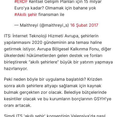
#ERDF
Kentsel Gelişim Planları için 15 milyar
Euro'ya kadar? Olmamak için bahane yok
#Akıllı şehir
finansman ile
— Maithreyi (@maithreyi_s)
16 Şubat 2017
ITS: İnternet Teknoloji Hizmeti Avrupa, şehirlerin
yapılanmasını 2020 gündeminin ana teması haline
getirmek istiyor. Avrupa Bölgesel Kalkınma Fonu, diğer
ülkelerdeki hükümetlerden gelen destek ve fonları
birleştirerek “akıllı şehirlere” büyük bir yatırım yapmaya
hazırlanıyor.
Peki neden böyle bir uygulama başlatıldı? Krizden
sonra akıllı şehirlere altyapı sağlamak için kaynak
bulmak gerçekten zor olacak. Belediye bütçelerinde
kesintiler olacak ve bu kurumların borçlarının GSYH'ye
oranı artacak.
Şimdi ITS 'akıllı şehir' konseptinin Valensiya'da nasıl