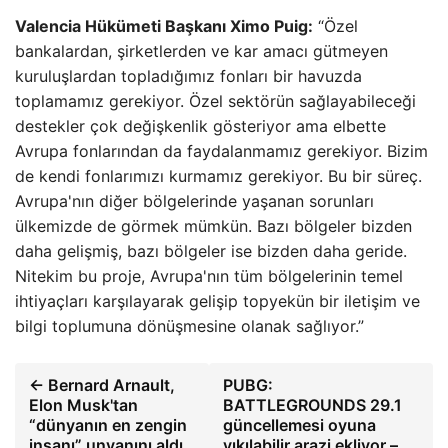
Valencia Hükümeti Başkanı Ximo Puig:
“Özel
bankalardan, şirketlerden ve kar amacı gütmeyen
kuruluşlardan topladığımız fonları bir havuzda
toplamamız gerekiyor. Özel sektörün sağlayabileceği
destekler çok değişkenlik gösteriyor ama elbette
Avrupa fonlarından da faydalanmamız gerekiyor. Bizim
de kendi fonlarımızı kurmamız gerekiyor. Bu bir süreç.
Avrupa'nın diğer bölgelerinde yaşanan sorunları
ülkemizde de görmek mümkün. Bazı bölgeler bizden
daha gelişmiş, bazı bölgeler ise bizden daha geride.
Nitekim bu proje, Avrupa'nın tüm bölgelerinin temel
ihtiyaçları karşılayarak gelişip topyekün bir iletişim ve
bilgi toplumuna dönüşmesine olanak sağlıyor.”
← Bernard Arnault,
PUBG:
Elon Musk'tan
BATTLEGROUNDS 29.1
“dünyanın en zengin
güncellemesi oyuna
insanı” unvanını aldı.
yıkılabilir arazi ekliyor –