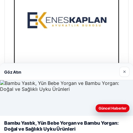
×
Göz Atın
Enes Kaplan Avukatlık Bürosu
28/04/2026
Güncel Haberler
Web sitemizi nasıl kullandığınızı daha iyi anlayabilmek,
deneyiminizi kişiselleştirmek ve geliştirmek amacıyla çerezler
Bambu Yastık, Yün Bebe Yorgan ve Bambu Yorgan:
kullanıyoruz.
Çerez Politikamız
Doğal ve Sağlıklı Uyku Ürünleri