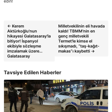
edin!
← Kerem
Milletvekilinin eli havada
Aktürkoğlu'nun
kaldı! TBMM'nin en
hikayesi Galatasaray'la
genç milletvekili
bitiyor! İspanyol
Termet'le kimse el
ekibiyle sözleşme
sıkışmadı, “taş-kağıt-
imzalamak üzere…
makas”ı kaybetti →
Galatasaray
Tavsiye Edilen Haberler