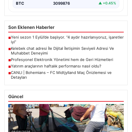
BTC
3099876
▲ +0.45%
Son Eklenen Haberler
Yeni sezon 1 Eylül’de başlıyor. “4 aydır hazırlanıyoruz, işaretler
■
iyi”
Kelebek chat adresi İle Dijital İletişimin Seviyeli Adresi Ve
■
Muhabbet Deneyimi
Profesyonel Elektronik Yönetimi hem de Geri Hizmetleri
■
Yatırım araçlarının haftalık performansı nasıl oldu?
■
CANLI | Bohemians – FC Midtjylland Maç Önizlemesi ve
■
Detayları
Güncel
08/08/2026