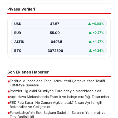
Premier Lig ekibi 50 milyon Euro ödeyip
Piyasa Verileri
Madrid’den aldı!
USD
47.57
▲ +0.08%
EUR
55.00
▲ +0.27%
ALTIN
6497.5
▲ +4.27%
BTC
3072306
▲ +1.24%
Son Eklenen Haberler
Terörle Mücadelede Tarihi Adım: Yeni Çerçeve Yasa Teklifi
■
TBMM’ye Sunuldu
Premier Lig ekibi 50 milyon Euro ödeyip Madrid’den aldı!
■
Açık Hava Mekanlarında Estetik ve bahçe mutfağı Tasarımları
■
FED Faiz Kararı Ne Zaman Açıklanacak? Nisan Ayı İle İlgili
■
Beklentiler ve Gelişmeler
Fenerbahçe’nin Eski Başkanı Sadettin Saran’ın Yeni İmajı ve
■
Tarz Değişikliği