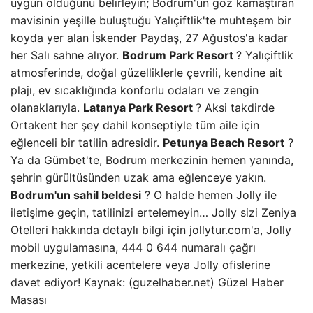
uygun olduğunu belirleyin; Bodrum'un göz kamaştıran
mavisinin yeşille buluştuğu Yalıçiftlik'te muhteşem bir
koyda yer alan İskender Paydaş, 27 Ağustos'a kadar
her Salı sahne alıyor.
Bodrum Park Resort
? Yalıçiftlik
atmosferinde, doğal güzelliklerle çevrili, kendine ait
plajı, ev sıcaklığında konforlu odaları ve zengin
olanaklarıyla.
Latanya Park Resort
? Aksi takdirde
Ortakent her şey dahil konseptiyle tüm aile için
eğlenceli bir tatilin adresidir.
Petunya Beach Resort
?
Ya da Gümbet'te, Bodrum merkezinin hemen yanında,
şehrin gürültüsünden uzak ama eğlenceye yakın.
Bodrum'un sahil beldesi
? O halde hemen Jolly ile
iletişime geçin, tatilinizi ertelemeyin… Jolly sizi Zeniya
Otelleri hakkında detaylı bilgi için jollytur.com'a, Jolly
mobil uygulamasına, 444 0 644 numaralı çağrı
merkezine, yetkili acentelere veya Jolly ofislerine
davet ediyor! Kaynak: (guzelhaber.net) Güzel Haber
Masası