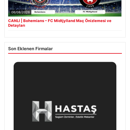
06/08/2026
CANLI | Bohemians – FC Midtjylland Maç Önizlemesi ve
Detayları
Son Eklenen Firmalar