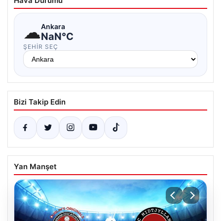
Hava Durumu
☁
Ankara
NaN°C
ŞEHIR SEÇ
Bizi Takip Edin
Yan Manşet