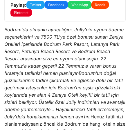
Paylaş:
Twitter
Facebook
WhatsApp
Reddit
Pinterest
Bodrum'da olmanın ayrıcalığını, Jolly'nin uygun ödeme
seçeneklerini ve 7500 TL'ye özel bonusu sunan Zeniya
Otelleri içerisinde Bodrum Park Resort, Latanya Park
Resort, Petunya Beach Resort ve Bodrum Beach
Resort arasından size en uygun olanı seçin. 22
Temmuz'a kadar geçerli 22 Temmuz'a varan bonus
fırsatıyla tatilinizi hemen planlayın
Bodrum'un doğal
güzelliklerinin tadını çıkarmak ve eğlence dolu bir tatil
geçirmek isteyenler için Bodrum'un eşsiz güzellikteki
koylarında yer alan 4 Zeniya Oteli keyifli bir tatil için
sizleri bekliyor. Üstelik özel Jolly indirimleri ve
avantajlı
ödeme yöntemleriyle… Hayalinizdeki tatili ertelemeyin,
Jolly'deki konaklamanızı hemen ayırtın.
Henüz tatilinizi
planlamadıysanız öncelikle Bodrum'da hangi otelin size