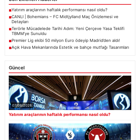
Yatırım araçlarının haftalık performansı nasıl oldu?
■
CANLI | Bohemians – FC Midtjylland Maç Önizlemesi ve
■
Detayları
Terörle Mücadelede Tarihi Adım: Yeni Çerçeve Yasa Teklifi
■
TBMM’ye Sunuldu
Premier Lig ekibi 50 milyon Euro ödeyip Madrid’den aldı!
■
Açık Hava Mekanlarında Estetik ve bahçe mutfağı Tasarımları
■
Güncel
07/08/2026
Yatırım araçlarının haftalık performansı nasıl oldu?