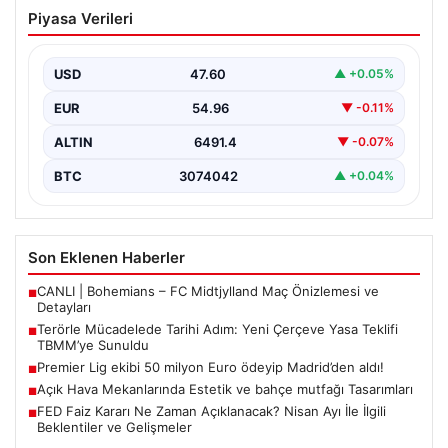
Premier Lig ekibi 50 milyon Euro ödeyip
Piyasa Verileri
Madrid’den aldı!
USD
47.60
▲ +0.05%
EUR
54.96
▼ -0.11%
ALTIN
6491.4
▼ -0.07%
BTC
3074042
▲ +0.04%
Son Eklenen Haberler
CANLI | Bohemians – FC Midtjylland Maç Önizlemesi ve
■
Detayları
Terörle Mücadelede Tarihi Adım: Yeni Çerçeve Yasa Teklifi
■
TBMM’ye Sunuldu
Premier Lig ekibi 50 milyon Euro ödeyip Madrid’den aldı!
■
Açık Hava Mekanlarında Estetik ve bahçe mutfağı Tasarımları
■
FED Faiz Kararı Ne Zaman Açıklanacak? Nisan Ayı İle İlgili
■
Beklentiler ve Gelişmeler