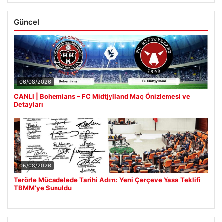
Güncel
06/08/2026
CANLI | Bohemians – FC Midtjylland Maç Önizlemesi ve
Detayları
05/08/2026
Terörle Mücadelede Tarihi Adım: Yeni Çerçeve Yasa Teklifi
TBMM’ye Sunuldu