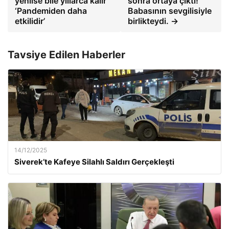
yenilse bile yıllarca kalır
sonra ortaya çıktı!
‘Pandemiden daha
Babasının sevgilisiyle
etkilidir’
birlikteydi. →
Tavsiye Edilen Haberler
14/12/2025
Siverek’te Kafeye Silahlı Saldırı Gerçekleşti