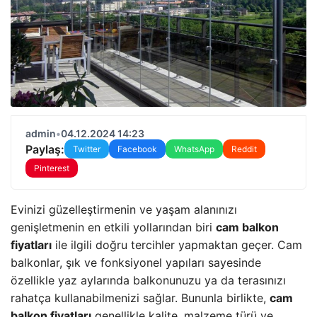
admin
•
04.12.2024 14:23
Paylaş:
Twitter
Facebook
WhatsApp
Reddit
Pinterest
Evinizi güzelleştirmenin ve yaşam alanınızı
genişletmenin en etkili yollarından biri
cam balkon
fiyatları
ile ilgili doğru tercihler yapmaktan geçer. Cam
balkonlar, şık ve fonksiyonel yapıları sayesinde
özellikle yaz aylarında balkonunuzu ya da terasınızı
rahatça kullanabilmenizi sağlar. Bununla birlikte,
cam
balkon fiyatları
genellikle kalite, malzeme türü ve