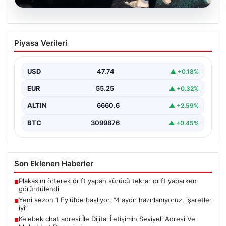
08.08.2026
Yeni sezon 1 Eylül’de başlıyor. “4 aydır
Piyasa Verileri
hazırlanıyoruz, işaretler iyi”
{“title”: “Yeni Sezon 1 Eylül’de Başlıyor: Balıkçılar Gün
Sayıyor”, “content”: “ Karadeniz bölgesinde balıkçılık…
USD
47.74
▲ +0.18%
EUR
55.25
▲ +0.32%
ALTIN
6660.6
▲ +2.59%
BTC
3099876
▲ +0.45%
Son Eklenen Haberler
Plakasını örterek drift yapan sürücü tekrar drift yaparken
■
görüntülendi
Yeni sezon 1 Eylül’de başlıyor. “4 aydır hazırlanıyoruz, işaretler
■
iyi”
Kelebek chat adresi İle Dijital İletişimin Seviyeli Adresi Ve
■