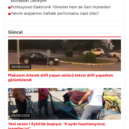
Muhabbet Deneyimi
Profesyonel Elektronik Yönetimi hem de Geri Hizmetleri
■
Yatırım araçlarının haftalık performansı nasıl oldu?
■
Güncel
09/08/2026
Plakasını örterek drift yapan sürücü tekrar drift yaparken
görüntülendi
08/08/2026
Yeni sezon 1 Eylül’de başlıyor. “4 aydır hazırlanıyoruz,
işaretler iyi”