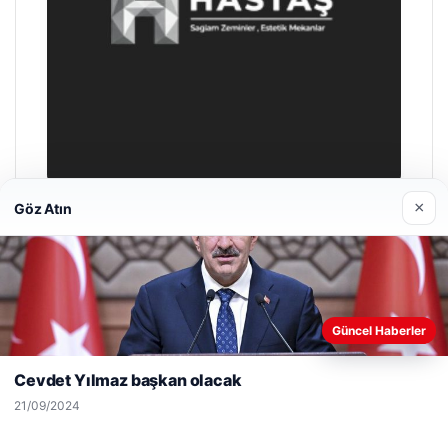
×
Göz Atın
Enes Kaplan Avukatlık Bürosu
28/04/2026
Web sitemizi nasıl kullandığınızı daha iyi anlayabilmek,
Güncel Haberler
deneyiminizi kişiselleştirmek ve geliştirmek amacıyla çerezler
kullanıyoruz.
Çerez Politikamız
Cevdet Yılmaz başkan olacak
Reddet
Kabul Et
21/09/2024
© 2026 Bilgisel – Güncel Haberler