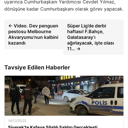
uyarınca Cumhurbaşkanı Yardımcısı Cevdet Yılmaz,
dönüşüne kadar Cumhurbaşkanı olarak görev yapacak.
← Video. Dev penguen
Süper Lig’de derbi
pestosu Melbourne
haftası! F.Bahçe,
Akvaryumu’nun kalbini
Galatasaray’ı
kazandı
ağırlayacak, işte olası
11… →
Tavsiye Edilen Haberler
14/12/2025
Siverek’te Kafeye Silahlı Saldırı Gerçekleşti