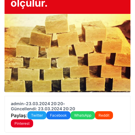
ölçülür.
admin
•
23.03.2024 20:20
•
Güncellendi: 23.03.2024 20:20
Paylaş:
Twitter
Facebook
WhatsApp
Reddit
Pinterest