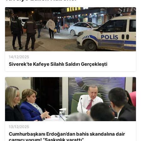
14/12/2025
Siverek’te Kafeye Silahlı Saldırı Gerçekleşti
13/12/2025
Cumhurbaşkanı Erdoğan’dan bahis skandalına dair
çarpıcı yorum! “Şaşkınlık yarattı”