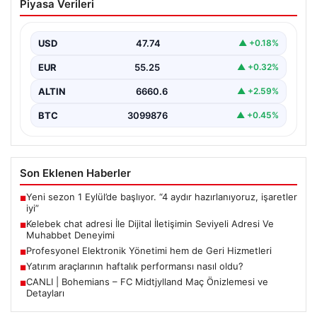
Piyasa Verileri
Seviyeli Adresi Ve Muhabbet Deneyimi
Dijital dünyasında insanların güvenli bir biçimde bağlantı
kurması ciddi bir hassasiyet barındırmaktadır. Halen
USD
47.74
▲ +0.18%
çeşitli…
EUR
55.25
▲ +0.32%
ALTIN
6660.6
▲ +2.59%
BTC
3099876
▲ +0.45%
Son Eklenen Haberler
Yeni sezon 1 Eylül’de başlıyor. “4 aydır hazırlanıyoruz, işaretler
■
iyi”
Kelebek chat adresi İle Dijital İletişimin Seviyeli Adresi Ve
■
Muhabbet Deneyimi
Profesyonel Elektronik Yönetimi hem de Geri Hizmetleri
■
Yatırım araçlarının haftalık performansı nasıl oldu?
■
CANLI | Bohemians – FC Midtjylland Maç Önizlemesi ve
■
Detayları