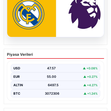
04.08.2026
Premier Lig ekibi 50 milyon Euro ödeyip
Piyasa Verileri
Madrid’den aldı!
USD
47.57
▲ +0.08%
EUR
55.00
▲ +0.27%
ALTIN
6497.5
▲ +4.27%
BTC
3072306
▲ +1.24%