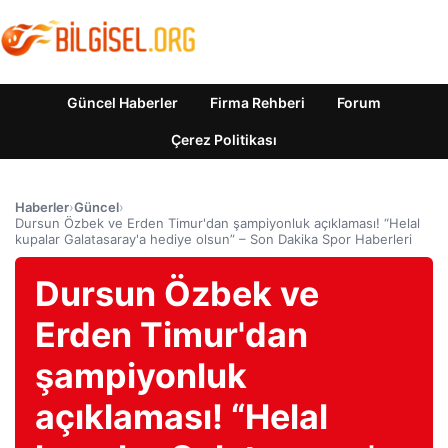
Güncel Haberler
Firma Rehberi
Forum
Çerez Politikası
Haberler
›
Güncel
›
Dursun Özbek ve Erden Timur'dan şampiyonluk açıklaması! “Helal
kupalar Galatasaray'a hediye olsun” – Son Dakika Spor Haberleri
Dursun Özbek ve
Erden Timur'dan
şampiyonluk
açıklaması! “Helal