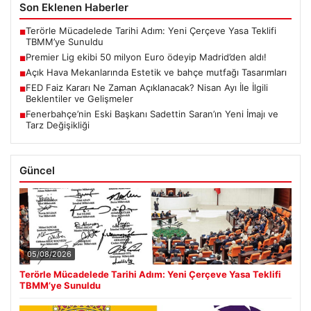
Son Eklenen Haberler
Terörle Mücadelede Tarihi Adım: Yeni Çerçeve Yasa Teklifi
■
TBMM’ye Sunuldu
Premier Lig ekibi 50 milyon Euro ödeyip Madrid’den aldı!
■
Açık Hava Mekanlarında Estetik ve bahçe mutfağı Tasarımları
■
FED Faiz Kararı Ne Zaman Açıklanacak? Nisan Ayı İle İlgili
■
Beklentiler ve Gelişmeler
Fenerbahçe’nin Eski Başkanı Sadettin Saran’ın Yeni İmajı ve
■
Tarz Değişikliği
Güncel
05/08/2026
Terörle Mücadelede Tarihi Adım: Yeni Çerçeve Yasa Teklifi
TBMM’ye Sunuldu