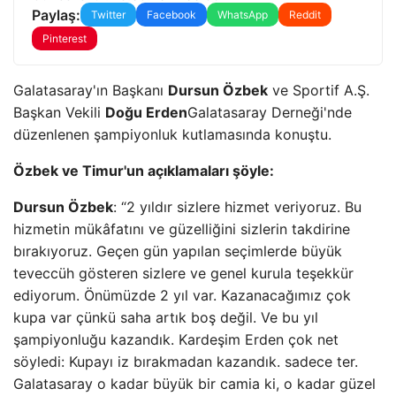
Paylaş:
Twitter
Facebook
WhatsApp
Reddit
Pinterest
Galatasaray'ın Başkanı
Dursun Özbek
ve Sportif A.Ş.
Başkan Vekili
Doğu Erden
Galatasaray Derneği'nde
düzenlenen şampiyonluk kutlamasında konuştu.
Özbek ve Timur'un açıklamaları şöyle:
Dursun Özbek
: “2 yıldır sizlere hizmet veriyoruz. Bu
hizmetin mükâfatını ve güzelliğini sizlerin takdirine
bırakıyoruz. Geçen gün yapılan seçimlerde büyük
teveccüh gösteren sizlere ve genel kurula teşekkür
ediyorum. Önümüzde 2 yıl var. Kazanacağımız çok
kupa var çünkü saha artık boş değil. Ve bu yıl
şampiyonluğu kazandık. Kardeşim Erden çok net
söyledi: Kupayı iz bırakmadan kazandık. sadece ter.
Galatasaray o kadar büyük bir camia ki, o kadar güzel