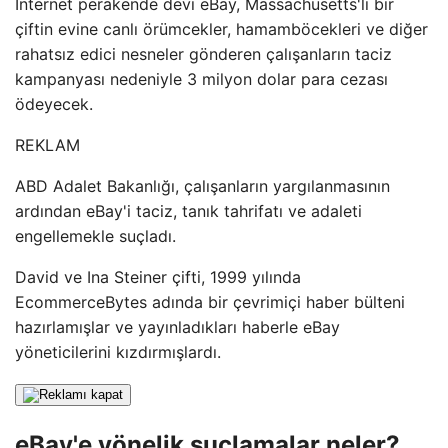
İnternet perakende devi eBay, Massachusetts'li bir
çiftin evine canlı örümcekler, hamamböcekleri ve diğer
rahatsız edici nesneler gönderen çalışanların taciz
kampanyası nedeniyle 3 milyon dolar para cezası
ödeyecek.
REKLAM
ABD Adalet Bakanlığı, çalışanların yargılanmasının
ardından eBay'i taciz, tanık tahrifatı ve adaleti
engellemekle suçladı.
David ve Ina Steiner çifti, 1999 yılında
EcommerceBytes adında bir çevrimiçi haber bülteni
hazırlamışlar ve yayınladıkları haberle eBay
yöneticilerini kızdırmışlardı.
eBay'e yönelik suçlamalar neler?