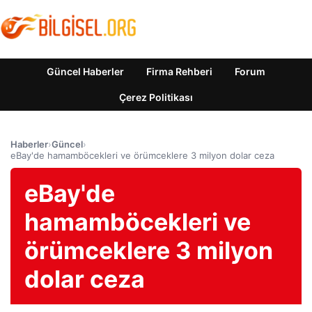
Güncel Haberler
Firma Rehberi
Forum
Çerez Politikası
Haberler
›
Güncel
›
eBay'de hamamböcekleri ve örümceklere 3 milyon dolar ceza
eBay'de
hamamböcekleri ve
örümceklere 3 milyon
dolar ceza