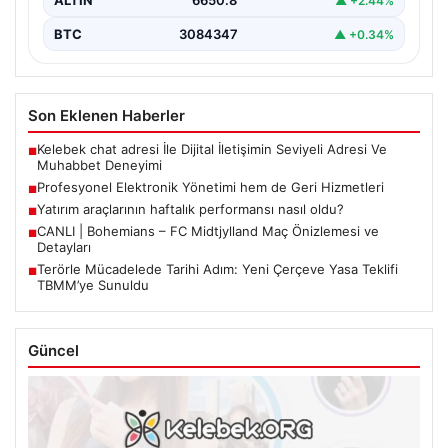
ALTIN
6650.8
▲ +2.44%
BTC
3084347
▲ +0.34%
Son Eklenen Haberler
Kelebek chat adresi İle Dijital İletişimin Seviyeli Adresi Ve
■
Muhabbet Deneyimi
Profesyonel Elektronik Yönetimi hem de Geri Hizmetleri
■
Yatırım araçlarının haftalık performansı nasıl oldu?
■
CANLI | Bohemians – FC Midtjylland Maç Önizlemesi ve
■
Detayları
Terörle Mücadelede Tarihi Adım: Yeni Çerçeve Yasa Teklifi
■
TBMM’ye Sunuldu
Güncel