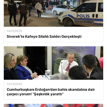
14/12/2025
Siverek’te Kafeye Silahlı Saldırı Gerçekleşti
13/12/2025
Cumhurbaşkanı Erdoğan’dan bahis skandalına dair
çarpıcı yorum! “Şaşkınlık yarattı”