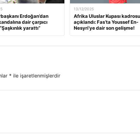
25
13/12/2025
başkanı Erdoğan’dan
Afrika Uluslar Kupası kadros
kandalına dair çarpıcı
açıklandı: Fas’ta Youssef En-
“Şaşkınlık yarattı”
Nesyri’ye dair son gelişme!
nlar
*
ile işaretlenmişlerdir