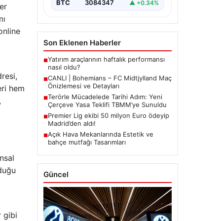
BTC
3084347
▲ +0.34%
er
mı
online
Son Eklenen Haberler
Yatırım araçlarının haftalık performansı
■
nasıl oldu?
resi,
CANLI | Bohemians – FC Midtjylland Maç
■
Önizlemesi ve Detayları
eri hem
Terörle Mücadelede Tarihi Adım: Yeni
■
,
Çerçeve Yasa Teklifi TBMM’ye Sunuldu
Premier Lig ekibi 50 milyon Euro ödeyip
■
Madrid’den aldı!
Açık Hava Mekanlarında Estetik ve
■
bahçe mutfağı Tasarımları
ansal
nduğu
Güncel
 gibi