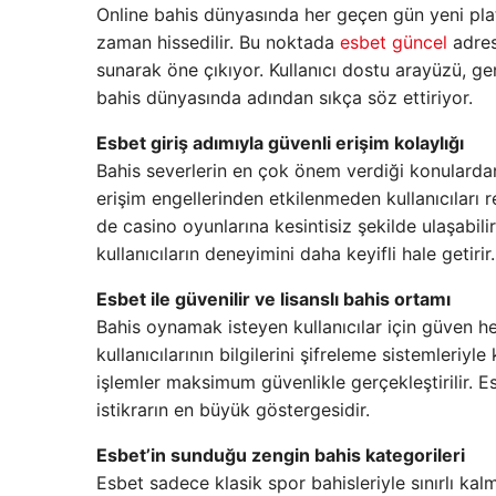
Online bahis dünyasında her geçen gün yeni platfo
zaman hissedilir. Bu noktada
esbet güncel
adres
sunarak öne çıkıyor. Kullanıcı dostu arayüzü, g
bahis dünyasında adından sıkça söz ettiriyor.
Esbet giriş adımıyla güvenli erişim kolaylığı
Bahis severlerin en çok önem verdiği konulardan
erişim engellerinden etkilenmeden kullanıcıları 
de casino oyunlarına kesintisiz şekilde ulaşabilir
kullanıcıların deneyimini daha keyifli hale getirir.
Esbet ile güvenilir ve lisanslı bahis ortamı
Bahis oynamak isteyen kullanıcılar için güven h
kullanıcılarının bilgilerini şifreleme sistemleriy
işlemler maksimum güvenlikle gerçekleştirilir. Es
istikrarın en büyük göstergesidir.
Esbet’in sunduğu zengin bahis kategorileri
Esbet sadece klasik spor bahisleriyle sınırlı kal