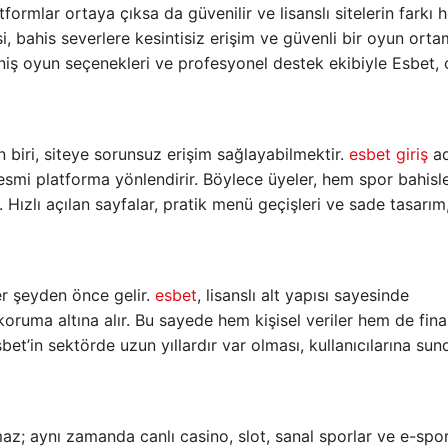
rmlar ortaya çıksa da güvenilir ve lisanslı sitelerin farkı h
i, bahis severlere kesintisiz erişim ve güvenli bir oyun orta
eniş oyun seçenekleri ve profesyonel destek ekibiyle Esbet, 
 biri, siteye sorunsuz erişim sağlayabilmektir.
esbet giriş
ad
resmi platforma yönlendirir. Böylece üyeler, hem spor bahisl
. Hızlı açılan sayfalar, pratik menü geçişleri ve sade tasarım
er şeyden önce gelir.
esbet
, lisanslı alt yapısı sayesinde
le koruma altına alır. Bu sayede hem kişisel veriler hem de fin
bet’in sektörde uzun yıllardır var olması, kullanıcılarına su
maz; aynı zamanda canlı casino, slot, sanal sporlar ve e-spor