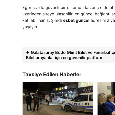
Eğer siz de güvenli bir ortamda kazanç elde etm
üzerinden siteye ulaşabilir, en güncel bağlantıla
katılabilirsiniz. Şimdi
esbet güncel
adresini ziya
yaşayın.
← Galatasaray Bodo Glimt Bilet ve Fenerbahçe
Bilet arayanlar için en güvenilir platform
Tavsiye Edilen Haberler