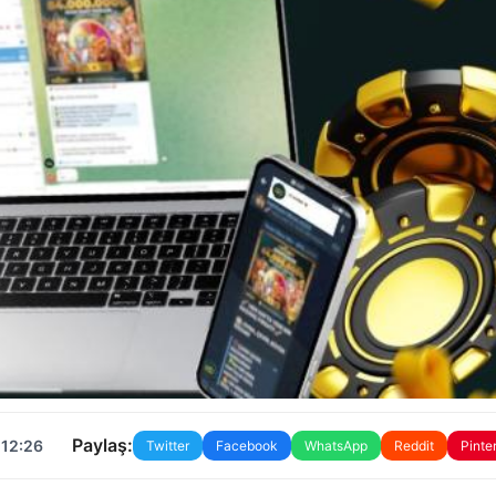
Paylaş:
 12:26
Twitter
Facebook
WhatsApp
Reddit
Pinte