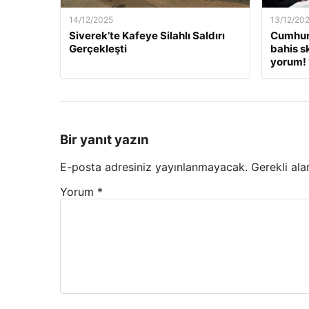
14/12/2025
13/12/20
Siverek’te Kafeye Silahlı Saldırı
Cumhur
Gerçekleşti
bahis s
yorum! 
Bir yanıt yazın
E-posta adresiniz yayınlanmayacak.
Gerekli ala
Yorum
*