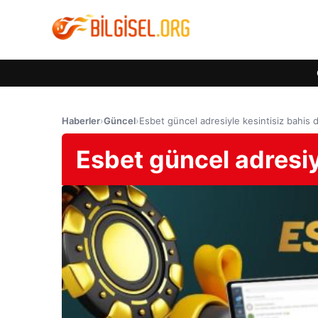
Haberler
›
Güncel
›
Esbet güncel adresiyle kesintisiz bahis 
Esbet güncel adresiy