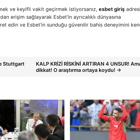
ek ve keyifli vakit geçirmek istiyorsanız,
esbet giriş
adres
rdan erişim sağlayarak Esbet’in ayrıcalıklı dünyasına
ret edin ve Esbet’in sunduğu güvenilir bahis deneyimini ken
 Stuttgart
KALP KRİZİ RİSKİNİ ARTIRAN 4 UNSUR! Am
dikkat! O araştırma ortaya koydu! →