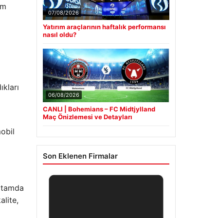
em
07/08/2026
Yatırım araçlarının haftalık performansı
nasıl oldu?
ıkları
06/08/2026
CANLI | Bohemians – FC Midtjylland
Maç Önizlemesi ve Detayları
obil
Son Eklenen Firmalar
ortamda
alite,