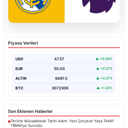
04.08.2026
Premier Lig ekibi 50 milyon Euro ödeyip
Piyasa Verileri
Madrid’den aldı!
USD
47.57
▲ +0.08%
EUR
55.00
▲ +0.27%
ALTIN
6497.5
▲ +4.27%
BTC
3072306
▲ +1.24%
Son Eklenen Haberler
Terörle Mücadelede Tarihi Adım: Yeni Çerçeve Yasa Teklifi
■
TBMM’ye Sunuldu