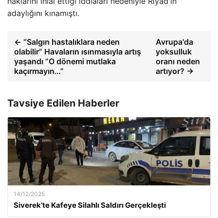
haklarını ihlal ettiği iddiaları nedeniyle Riyad'ın
adaylığını kınamıştı.
← “Salgın hastalıklara neden
Avrupa'da
olabilir” Havaların ısınmasıyla artış
yoksulluk
yaşandı “O dönemi mutlaka
oranı neden
kaçırmayın…”
artıyor? →
Tavsiye Edilen Haberler
14/12/2025
Siverek’te Kafeye Silahlı Saldırı Gerçekleşti