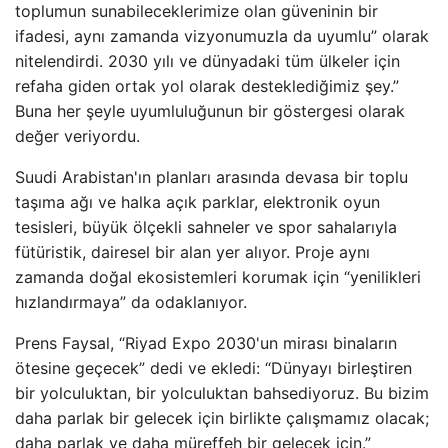
toplumun sunabileceklerimize olan güveninin bir
ifadesi, aynı zamanda vizyonumuzla da uyumlu” olarak
nitelendirdi. 2030 yılı ve dünyadaki tüm ülkeler için
refaha giden ortak yol olarak desteklediğimiz şey.”
Buna her şeyle uyumluluğunun bir göstergesi olarak
değer veriyordu.
Suudi Arabistan'ın planları arasında devasa bir toplu
taşıma ağı ve halka açık parklar, elektronik oyun
tesisleri, büyük ölçekli sahneler ve spor sahalarıyla
fütüristik, dairesel bir alan yer alıyor. Proje aynı
zamanda doğal ekosistemleri korumak için “yenilikleri
hızlandırmaya” da odaklanıyor.
Prens Faysal, “Riyad Expo 2030'un mirası binaların
ötesine geçecek” dedi ve ekledi: “Dünyayı birleştiren
bir yolculuktan, bir yolculuktan bahsediyoruz. Bu bizim
daha parlak bir gelecek için birlikte çalışmamız olacak;
daha parlak ve daha müreffeh bir gelecek için.”