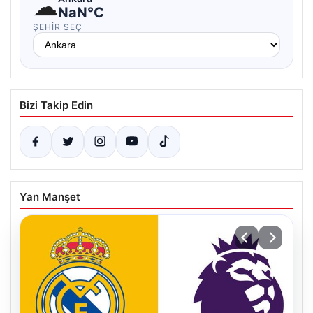
☁
NaN°C
ŞEHIR SEÇ
Bizi Takip Edin
Yan Manşet