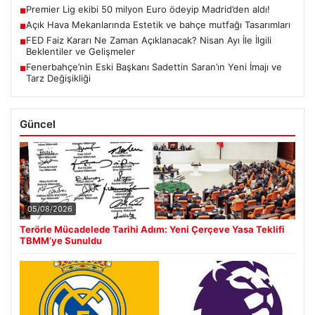
Premier Lig ekibi 50 milyon Euro ödeyip Madrid’den aldı!
■
Açık Hava Mekanlarında Estetik ve bahçe mutfağı Tasarımları
■
FED Faiz Kararı Ne Zaman Açıklanacak? Nisan Ayı İle İlgili
■
Beklentiler ve Gelişmeler
Fenerbahçe’nin Eski Başkanı Sadettin Saran’ın Yeni İmajı ve
■
Tarz Değişikliği
Güncel
05/08/2026
Terörle Mücadelede Tarihi Adım: Yeni Çerçeve Yasa Teklifi
TBMM’ye Sunuldu