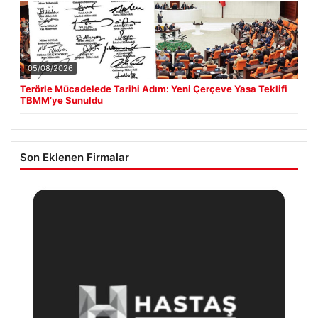
05/08/2026
Terörle Mücadelede Tarihi Adım: Yeni Çerçeve Yasa Teklifi
TBMM’ye Sunuldu
Son Eklenen Firmalar