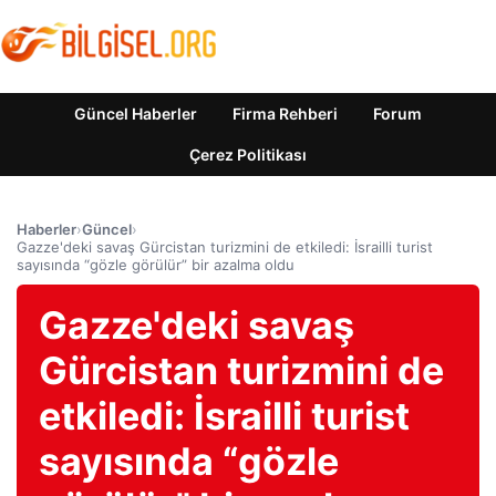
Güncel Haberler
Firma Rehberi
Forum
Çerez Politikası
Haberler
›
Güncel
›
Gazze'deki savaş Gürcistan turizmini de etkiledi: İsrailli turist
sayısında “gözle görülür” bir azalma oldu
Gazze'deki savaş
Gürcistan turizmini de
etkiledi: İsrailli turist
sayısında “gözle