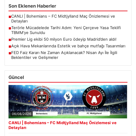
Son Eklenen Haberler
CANLI | Bohemians – FC Midtjylland Maç Önizlemesi ve
■
Detayları
Terörle Mücadelede Tarihi Adım: Yeni Çerçeve Yasa Teklifi
■
TBMM’ye Sunuldu
Premier Lig ekibi 50 milyon Euro ödeyip Madrid’den aldı!
■
Açık Hava Mekanlarında Estetik ve bahçe mutfağı Tasarımları
■
FED Faiz Kararı Ne Zaman Açıklanacak? Nisan Ayı İle İlgili
■
Beklentiler ve Gelişmeler
Güncel
06/08/2026
CANLI | Bohemians – FC Midtjylland Maç Önizlemesi ve
Detayları