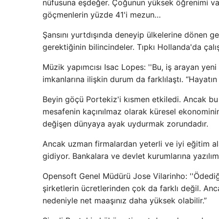
nüfusuna eşdeğer. Çoğunun yüksek öğrenimi var.
göçmenlerin yüzde 41'i mezun…
Şansını yurtdışında deneyip ülkelerine dönen gen
gerektiğinin bilincindeler. Tıpkı Hollanda'da çal
Müzik yapımcısı Isac Lopes: ''Bu, iş arayan yeni 
imkanlarına ilişkin durum da farklılaştı. “Hayat
Beyin göçü Portekiz'i kısmen etkiledi. Ancak bu g
mesafenin kaçınılmaz olarak küresel ekonominin
değişen dünyaya ayak uydurmak zorundadır.
Ancak uzman firmalardan yeterli ve iyi eğitim a
gidiyor. Bankalara ve devlet kurumlarına yazılım
Opensoft Genel Müdürü Jose Vilarinho: ''Ödediğ
şirketlerin ücretlerinden çok da farklı değil. Anc
nedeniyle net maaşınız daha yüksek olabilir.”