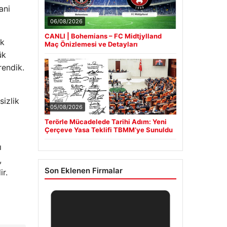
ani
06/08/2026
CANLI | Bohemians – FC Midtjylland
ok
Maç Önizlemesi ve Detayları
ük
rendik.
sizlik
05/08/2026
Terörle Mücadelede Tarihi Adım: Yeni
Çerçeve Yasa Teklifi TBMM’ye Sunuldu
ı
,
Son Eklenen Firmalar
ir.