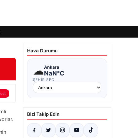
ı
Hava Durumu
☁
Ankara
NaN°C
ŞEHIR SEÇ
rest
mli
Bizi Takip Edin
orlar.
nin