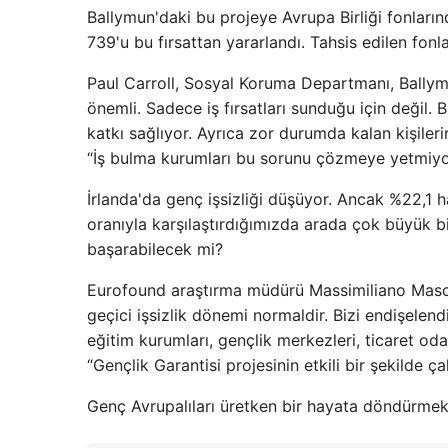
Ballymun'daki bu projeye Avrupa Birliği fonları
739'u bu fırsattan yararlandı. Tahsis edilen fon
Paul Carroll, Sosyal Koruma Departmanı, Ballymun
önemli. Sadece iş fırsatları sunduğu için değil.
katkı sağlıyor. Ayrıca zor durumda kalan kişile
“İş bulma kurumları bu sorunu çözmeye yetmiyo
İrlanda'da genç işsizliği düşüyor. Ancak %22,1 
oranıyla karşılaştırdığımızda arada çok büyük b
başarabilecek mi?
Eurofound araştırma müdürü Massimiliano Mascher
geçici işsizlik dönemi normaldir. Bizi endişelen
eğitim kurumları, gençlik merkezleri, ticaret oda
“Gençlik Garantisi projesinin etkili bir şekilde ça
Genç Avrupalıları üretken bir hayata döndürmek 