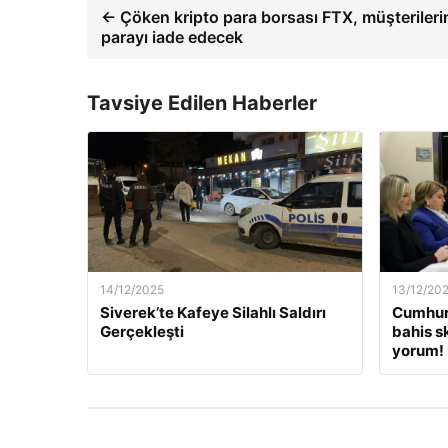
← Çöken kripto para borsası FTX, müşterilerin
parayı iade edecek
Tavsiye Edilen Haberler
14/12/2025
13/12/20
Siverek’te Kafeye Silahlı Saldırı
Cumhur
Gerçekleşti
bahis s
yorum! 