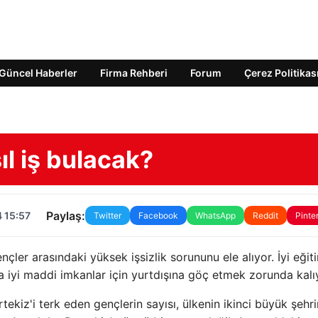
Güncel Haberler
Firma Rehberi
Forum
Çerez Politikas
ıl iş bulacak?
Paylaş:
 15:57
Twitter
Facebook
WhatsApp
Reddit
Pinte
er arasındaki yüksek işsizlik sorununu ele alıyor. İyi eğiti
ha iyi maddi imkanlar için yurtdışına göç etmek zorunda kalıy
ekiz'i terk eden gençlerin sayısı, ülkenin ikinci büyük şehri