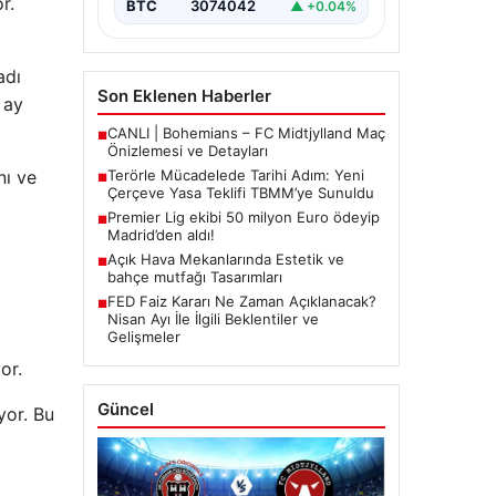
r.
BTC
3074042
▲ +0.04%
adı
Son Eklenen Haberler
 ay
CANLI | Bohemians – FC Midtjylland Maç
■
Önizlemesi ve Detayları
nı ve
Terörle Mücadelede Tarihi Adım: Yeni
■
Çerçeve Yasa Teklifi TBMM’ye Sunuldu
Premier Lig ekibi 50 milyon Euro ödeyip
■
Madrid’den aldı!
Açık Hava Mekanlarında Estetik ve
■
bahçe mutfağı Tasarımları
FED Faiz Kararı Ne Zaman Açıklanacak?
■
Nisan Ayı İle İlgili Beklentiler ve
Gelişmeler
or.
Güncel
yor. Bu