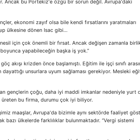
 Ancak bu Portekiz'e özgü bir sorun değil. Avrupa'daki
çler, ekonomi zayıf olsa bile kendi fırsatlarını yaratmaları
ışıp ülkesine dönen Isac gibi…
nesil için çok önemli bir fırsat. Ancak değişen zamanla birlik
ın boyunca yapabileceğin başka iş yok.”
öç akışı krizden önce başlamıştı. Eğitim ile işçi sınıfı aras
 dayattığı unsurlara uyum sağlaması gerekiyor. Mesleki eği
lan gençlerin çoğu, daha iyi maddi imkanlar nedeniyle yurt d
 üreten bu firma, durumu çok iyi biliyor.
imiz maaşlar, Avrupa'da bizimle aynı sektörde faaliyet gös
ak bazı ülkelerde farklılıklar bulunmaktadır. “Vergi sistemi