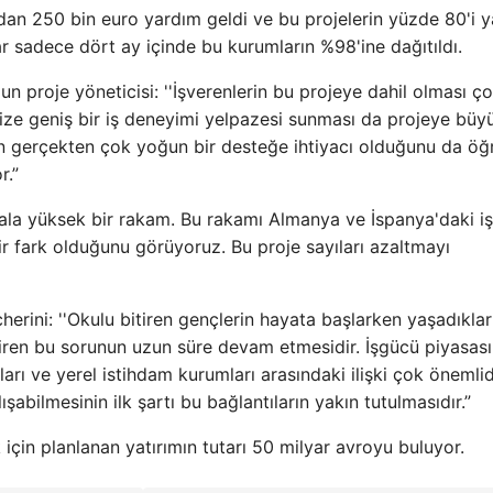
ndan 250 bin euro yardım geldi ve bu projelerin yüzde 80'i y
lar sadece dört ay içinde bu kurumların %98'ine dağıtıldı.
 proje yöneticisi: ''İşverenlerin bu projeye dahil olması ç
 Bize geniş bir iş deneyimi yelpazesi sunması da projeye büy
rin gerçekten çok yoğun bir desteğe ihtiyacı olduğunu da öğ
r.”
hala yüksek bir rakam. Bu rakamı Almanya ve İspanya'daki iş
ir fark olduğunu görüyoruz. Bu proje sayıları azaltmayı
ini: ''Okulu bitiren gençlerin hayata başlarken yaşadıklar
diren bu sorunun uzun süre devam etmesidir. İşgücü piyasası
ları ve yerel istihdam kurumları arasındaki ilişki çok önemlid
lışabilmesinin ilk şartı bu bağlantıların yakın tutulmasıdır.”
için planlanan yatırımın tutarı 50 milyar avroyu buluyor.