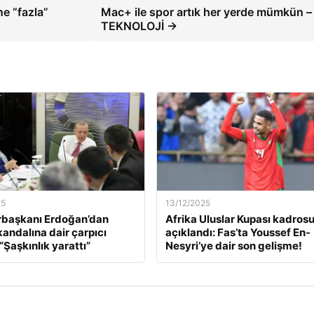
e “fazla”
Mac+ ile spor artık her yerde mümkün –
TEKNOLOJİ →
25
13/12/2025
başkanı Erdoğan’dan
Afrika Uluslar Kupası kadros
kandalına dair çarpıcı
açıklandı: Fas’ta Youssef En-
“Şaşkınlık yarattı”
Nesyri’ye dair son gelişme!