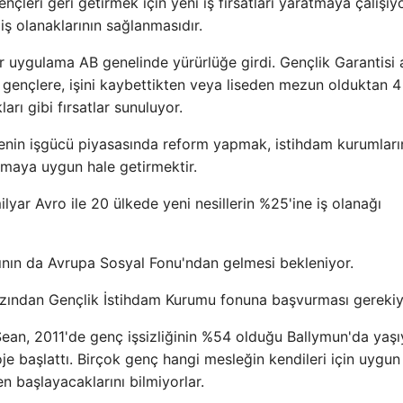
leri geri getirmek için yeni iş fırsatları yaratmaya çalışıyo
iş olanaklarının sağlanmasıdır.
bir uygulama AB genelinde yürürlüğe girdi. Gençlik Garantisi 
gençlere, işini kaybettikten veya liseden mezun olduktan 4
arı gibi fırsatlar sunuluyor.
kenin işgücü piyasasında reform yapmak, istihdam kurumları
amaya uygun hale getirmektir.
ilyar Avro ile 20 ülkede yeni nesillerin %25'ine iş olanağı
sının da Avrupa Sosyal Fonu'ndan gelmesi bekleniyor.
 azından Gençlik İstihdam Kurumu fonuna başvurması gerekiy
 Sean, 2011'de genç işsizliğinin %54 olduğu Ballymun'da yaşı
je başlattı. Birçok genç hangi mesleğin kendileri için uygun
n başlayacaklarını bilmiyorlar.