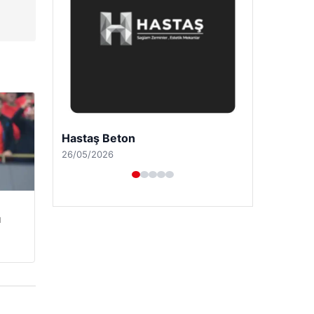
Enes Kaplan Avukatlık Bürosu
28/04/2026
u