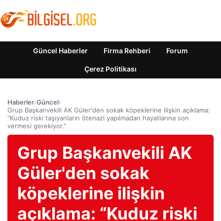
Güncel Haberler
Firma Rehberi
Forum
Çerez Politikası
Haberler
›
Güncel
›
Grup Başkanvekili AK Güler'den sokak köpeklerine ilişkin açıklama:
“Kuduz riski taşıyanların ötenazi yapılmadan hayatlarına son
vermesi gerekiyor.”
Grup Başkanvekili AK
Güler'den sokak
köpeklerine ilişkin
açıklama: “Kuduz riski