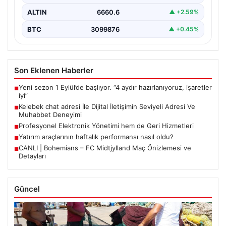
ALTIN
6660.6
▲ +2.59%
BTC
3099876
▲ +0.45%
Son Eklenen Haberler
Yeni sezon 1 Eylül’de başlıyor. “4 aydır hazırlanıyoruz, işaretler
■
iyi”
Kelebek chat adresi İle Dijital İletişimin Seviyeli Adresi Ve
■
Muhabbet Deneyimi
Profesyonel Elektronik Yönetimi hem de Geri Hizmetleri
■
Yatırım araçlarının haftalık performansı nasıl oldu?
■
CANLI | Bohemians – FC Midtjylland Maç Önizlemesi ve
■
Detayları
Güncel