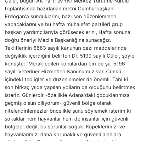
Güler, bugün AK Parti (MYK) Merkez Yürütme Kurulu
toplantısında hazırlanan metni Cumhurbaşkanı
Erdoğan'a sunduklarını, bazı son düzenlemeleri
yapacaklarını ve bu hafta muhalefet partileri grup
başkan yardımcılarıyla görüşeceklerini, Hafta sonuna
doğru öneriyi Meclis Başkanlığına sunacağız.
Tekliflerinin 6663 sayılı kanunun bazı maddelerinde
değişiklik içerdiğini belirten Dr. 5199 sayılı Güler, şöyle
konuştu: “Merak edilen konulardan biri de şu. 5196
sayılı Veteriner Hizmetleri Kanunumuz var. Çünkü
içindeki tebliğler ve düzenlemeler de önemli. Tabi ki
son birkaç yılda yapılan yolların da olduğunu belirtmek
isteriz. Günlerdir -özellikle Adana'daki çocuklarımıza
geçmiş olsun diliyorum- güvenli bölge olarak
nitelendirilemezler öncelikle şunu söylemek isterim ki
sokaklar hem hayvanlar hem de insanlar için güvenli
bölgeler değil, bu sorunlar soğuk. Köpeklerimizi ve
hayvanlarımızı daha korunaklı ve güvenli alanlara