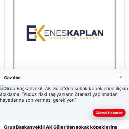
×
Göz Atın
Enes Kaplan Avukatlık Bürosu
28/04/2026
Güncel Haberler
Web sitemizi nasıl kullandığınızı daha iyi anlayabilmek,
Grup Başkanvekili AK Güler'den sokak köpeklerine
deneyiminizi kişiselleştirmek ve geliştirmek amacıyla çerezler