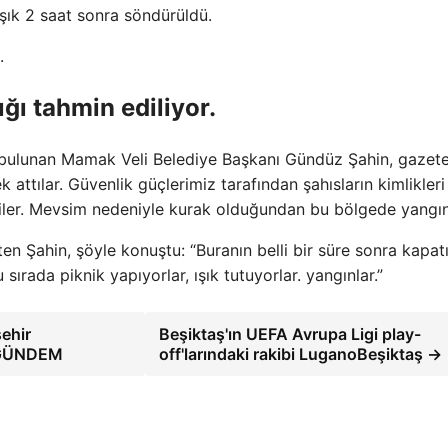
şık 2 saat sonra söndürüldü.
.
ığı tahmin ediliyor.
 bulunan Mamak Veli Belediye Başkanı Gündüz Şahin, gazete
k attılar. Güvenlik güçlerimiz tarafından şahısların kimlikleri
ttiler. Mevsim nedeniyle kurak olduğundan bu bölgede yangın 
ten Şahin, şöyle konuştu: “Buranın belli bir süre sonra kapat
 sırada piknik yapıyorlar, ışık tutuyorlar. yangınlar.”
şehir
Beşiktaş'ın UEFA Avrupa Ligi play-
– GÜNDEM
off'larındaki rakibi LuganoBeşiktaş →