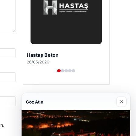
Enes Kaplan Avukatlık Bürosu
28/04/2026
×
Göz Atın
n.