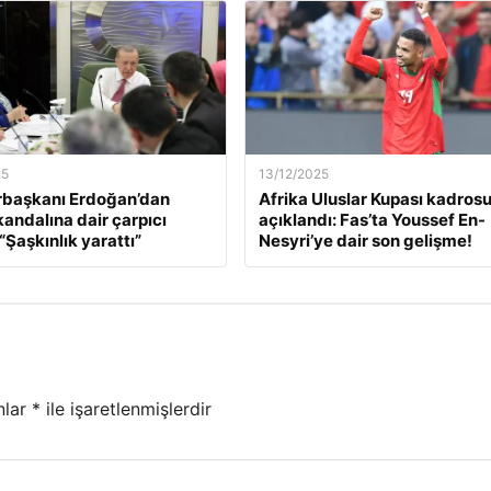
25
13/12/2025
başkanı Erdoğan’dan
Afrika Uluslar Kupası kadros
kandalına dair çarpıcı
açıklandı: Fas’ta Youssef En-
“Şaşkınlık yarattı”
Nesyri’ye dair son gelişme!
nlar
*
ile işaretlenmişlerdir