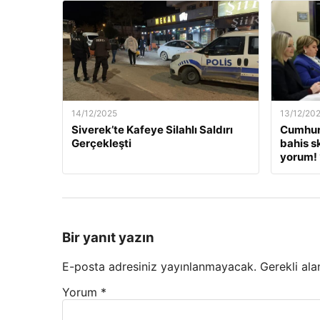
14/12/2025
13/12/20
Siverek’te Kafeye Silahlı Saldırı
Cumhur
Gerçekleşti
bahis s
yorum! 
Bir yanıt yazın
E-posta adresiniz yayınlanmayacak.
Gerekli ala
Yorum
*