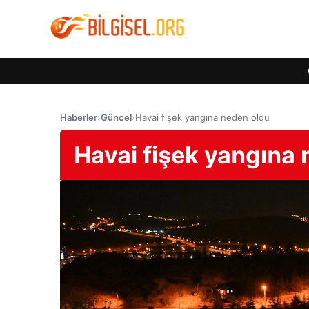
Haberler
›
Güncel
›
Havai fişek yangına neden oldu
Havai fişek yangına