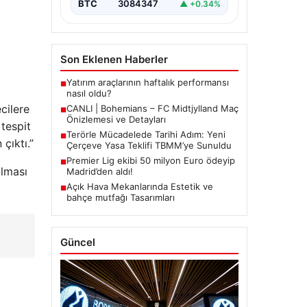
BTC
3084347
▲ +0.34%
Son Eklenen Haberler
Yatırım araçlarının haftalık performansı
■
nasıl oldu?
cilere
CANLI | Bohemians – FC Midtjylland Maç
■
Önizlemesi ve Detayları
 tespit
Terörle Mücadelede Tarihi Adım: Yeni
■
çıktı.”
Çerçeve Yasa Teklifi TBMM’ye Sunuldu
Premier Lig ekibi 50 milyon Euro ödeyip
■
ılması
Madrid’den aldı!
Açık Hava Mekanlarında Estetik ve
■
bahçe mutfağı Tasarımları
Güncel