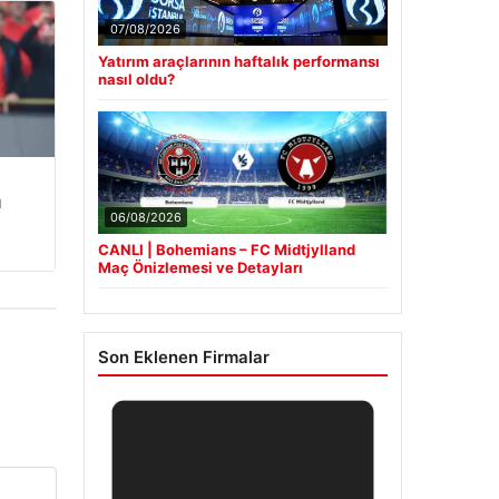
07/08/2026
Yatırım araçlarının haftalık performansı
nasıl oldu?
u
06/08/2026
CANLI | Bohemians – FC Midtjylland
Maç Önizlemesi ve Detayları
Son Eklenen Firmalar