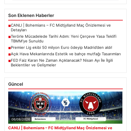
Son Eklenen Haberler
CANLI | Bohemians – FC Midtjylland Maç Önizlemesi ve
■
Detayları
Terörle Mücadelede Tarihi Adım: Yeni Çerçeve Yasa Teklifi
■
TBMM’ye Sunuldu
Premier Lig ekibi 50 milyon Euro ödeyip Madrid’den aldı!
■
Açık Hava Mekanlarında Estetik ve bahçe mutfağı Tasarımları
■
FED Faiz Kararı Ne Zaman Açıklanacak? Nisan Ayı İle İlgili
■
Beklentiler ve Gelişmeler
Güncel
06/08/2026
CANLI | Bohemians – FC Midtjylland Maç Önizlemesi ve