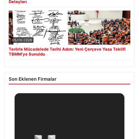
Detayları
05/08/2026
Terörle Mücadelede Tarihi Adım: Yeni Çerçeve Yasa Teklifi
TBMM’ye Sunuldu
Son Eklenen Firmalar