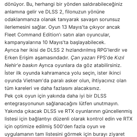
dönüyor. Bu, herhangi bir yönden saldırabileceğiniz
anlamına gelir ve DLSS 2, filonuzun yönüne
odaklanmanıza olanak tanıyarak savaşın sorunsuz
ilerlemesini sağlar. Oyun 13 Mayıs'ta çıkıyor ancak
Fleet Command Edition'ı satın alan oyuncular,
kampanyalarına 10 Mayıs'ta başlayabilecek.
Ayrıca her ikisi de DLSS 2 hızlandırılmış RPG'lerdir ve
Erken Erişim aşamasındadır.
Çan yazarı
FPS'de
Kızıl
Nehir'e baskın
Ayrıca oyunlara da göz atabilirsiniz.
İster ilk oyunda kahramanca yolu seçin, ister ikinci
oyunda Vietnam'da paralı asker olun, ihtiyacınız olan
tüm kareleri ve daha fazlasını alacaksınız.
Pek çok oyun için yakında daha iyi bir DLSS
entegrasyonunun sağlanacağını lütfen unutmayın.
Yakında çıkacak DLSS ve RTX oyunlarının güncellenmiş
listesi için bağlantıyı düzenli olarak kontrol edin ve RTX
için optimize edilmiş 500'den fazla oyun ve
uygulamanın tam listesini görmek için burayı ziyaret