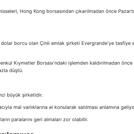
 hisseleri, Hong Kong borsasından çıkarılmadan önce Pazart
.
olar borcu olan Çinli emlak şirketi Evergrande'ye tasfiye 
Menkul Kıymetler Borsası'ndaki işlemden kaldırılmadan önce
zla düştü.
ci büyük şirketidir.
cıyla mal varlıklarına el konularak satılması anlamına geliyo
ın paralarını geri almaları zor olabilir.