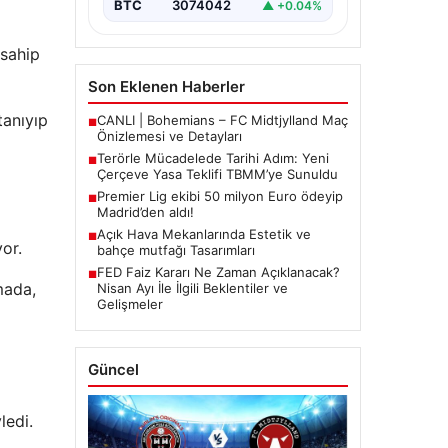
BTC
3074042
▲ +0.04%
 sahip
Son Eklenen Haberler
tanıyıp
CANLI | Bohemians – FC Midtjylland Maç
■
Önizlemesi ve Detayları
Terörle Mücadelede Tarihi Adım: Yeni
■
Çerçeve Yasa Teklifi TBMM’ye Sunuldu
Premier Lig ekibi 50 milyon Euro ödeyip
■
Madrid’den aldı!
Açık Hava Mekanlarında Estetik ve
■
or.
bahçe mutfağı Tasarımları
FED Faiz Kararı Ne Zaman Açıklanacak?
■
mada,
Nisan Ayı İle İlgili Beklentiler ve
Gelişmeler
Güncel
ledi.