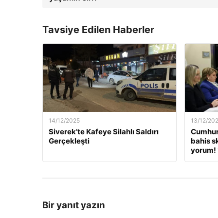
Tavsiye Edilen Haberler
14/12/2025
13/12/20
Siverek’te Kafeye Silahlı Saldırı
Cumhur
Gerçekleşti
bahis s
yorum! 
Bir yanıt yazın