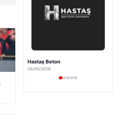
Enes Kaplan Avukatlık Bürosu
28/04/2026
u