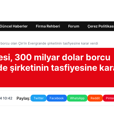
Güncel Haberler
Firma Rehberi
Forum
Çerez Politikas
orcu olan Çin'in Evergrande şirketinin tasfiyesine karar verdi
i, 300 milyar dolar borcu
e şirketinin tasfiyesine kar
Paylaş:
4 10:42
Twitter
Facebook
WhatsApp
Reddit
Pinte