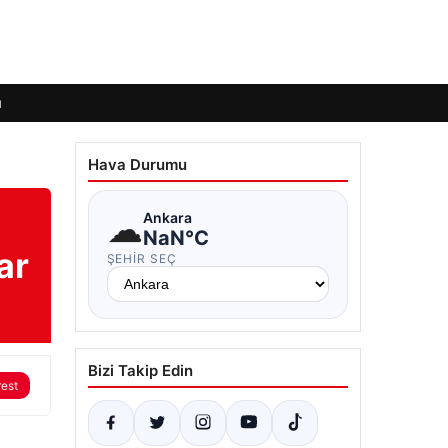
ı
Hava Durumu
☁
Ankara
NaN°C
ar
ŞEHIR SEÇ
Bizi Takip Edin
rest