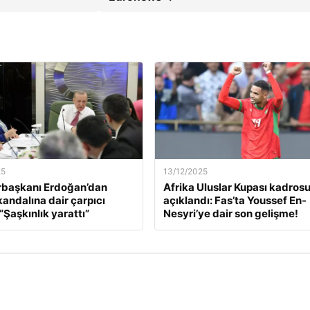
25
13/12/2025
başkanı Erdoğan’dan
Afrika Uluslar Kupası kadros
kandalına dair çarpıcı
açıklandı: Fas’ta Youssef En-
“Şaşkınlık yarattı”
Nesyri’ye dair son gelişme!