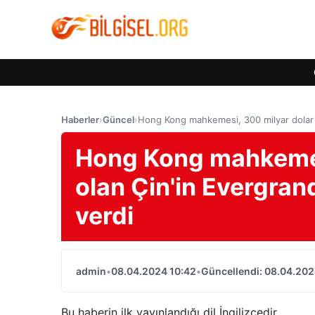
Haberler
›
Güncel
›
Hong Kong mahkemesi, 300 milyar dolar b
Hong Kong mahkemes
olan Çin'in Evergrand
verdi
admin
•
08.04.2024 10:42
•
Güncellendi: 08.04.202
Bu haberin ilk yayınlandığı dil İngilizcedir.