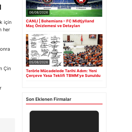
l
06/08/2026
CANLI | Bohemians – FC Midtjylland
k için
Maç Önizlemesi ve Detayları
n her
sonra
05/08/2026
in Çin
Terörle Mücadelede Tarihi Adım: Yeni
Çerçeve Yasa Teklifi TBMM’ye Sunuldu
r
Son Eklenen Firmalar