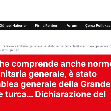
Güncel Haberler
Firma Rehberi
Forum
Çerez Politikas
urazione sanitaria generale, è stato accettato dall’Assemblea generale d
istro Işıkhan
, che comprende anche norm
nitaria generale, è stato
mblea generale della Grande
 turca… Dichiarazione del