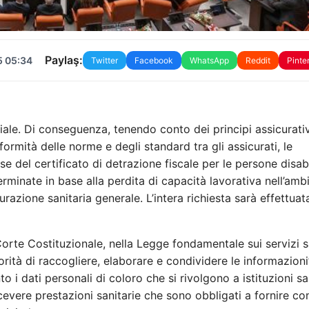
Paylaş:
5 05:34
Twitter
Facebook
WhatsApp
Reddit
Pinte
iale. Di conseguenza, tenendo conto dei principi assicurativ
iformità delle norme e degli standard tra gli assicurati, le
 del certificato di detrazione fiscale per le persone disabi
minate in base alla perdita di capacità lavorativa nell’amb
curazione sanitaria generale. L’intera richiesta sarà effettuat
Corte Costituzionale, nella Legge fondamentale sui servizi s
rità di raccogliere, elaborare e condividere le informazioni”
 i dati personali di coloro che si rivolgono a istituzioni sa
icevere prestazioni sanitarie che sono obbligati a fornire c