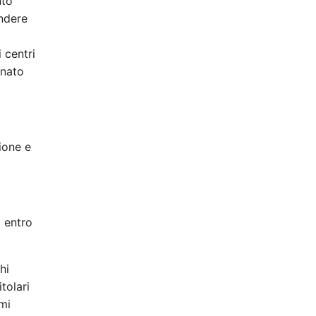
nto
endere
i centri
inato
ione e
a entro
hi
tolari
emi