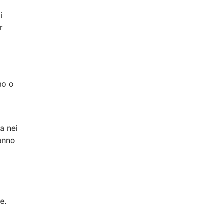
i
r
no o
a nei
hanno
e.