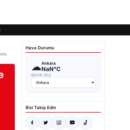
ı
Hava Durumu
ella
☁
Ankara
NaN°C
e
ŞEHIR SEÇ
Bizi Takip Edin