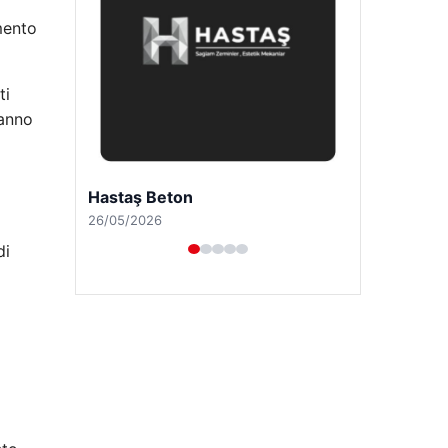
mento
ti
ranno
Enes Kaplan Avukatlık Bürosu
28/04/2026
di