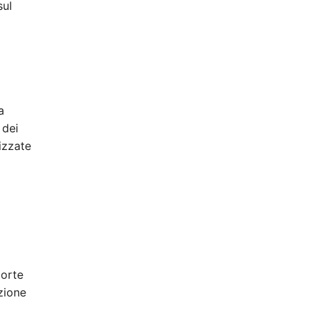
sul
a
 dei
rizzate
morte
zione