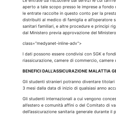
Le entrate da riscuotere dai servizi le cui tari
aperto a tale scopo presso le imprese a fondo rot
le entrate raccolte in questo conto per la prest
distribuiti al medico di famiglia e all’operatore 
sanitari familiari, e altre procedure e principi r
dal Ministero previa approvazione del Ministero
class=”medyanet-inline-adv”>
I dati possono essere condivisi con SGK e fondi 
riassicurazione, camere di commercio, camere del
BENEFICI DALL’ASSICURAZIONE MALATTIA G
Gli studenti stranieri potranno diventare titolar
3 mesi dalla data di inizio di qualsiasi anno ac
Gli studenti internazionali a cui vengono conces
all’estero e comunità affini o del Comitato di va
dell’assicurazione sanitaria generale durante il p