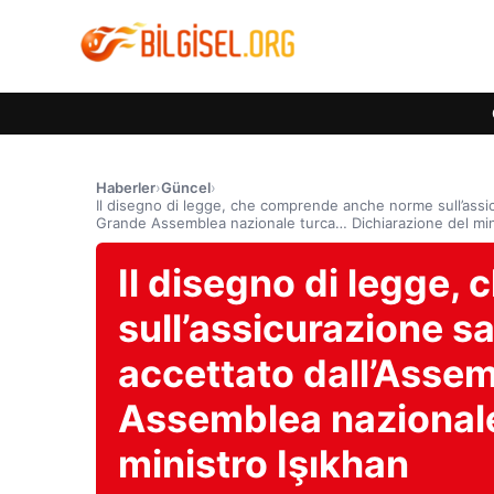
Haberler
›
Güncel
›
Il disegno di legge, che comprende anche norme sull’assic
Grande Assemblea nazionale turca… Dichiarazione del min
Il disegno di legge
sull’assicurazione sa
accettato dall’Asse
Assemblea nazionale
ministro Işıkhan