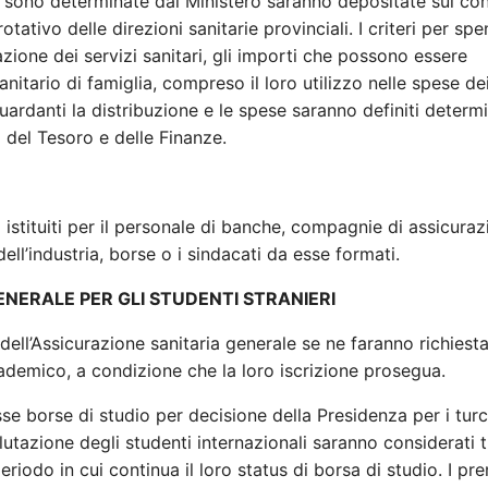
ffe sono determinate dal Ministero saranno depositate sul co
ativo delle direzioni sanitarie provinciali. I criteri per sp
azione dei servizi sanitari, gli importi che possono essere
sanitario di famiglia, compreso il loro utilizzo nelle spese de
iguardanti la distribuzione e le spese saranno definiti determ
 del Tesoro e delle Finanze.
istituiti per il personale di banche, compagnie di assicuraz
l’industria, borse o i sindacati da esse formati.
ENERALE PER GLI STUDENTI STRANIERI
i dell’Assicurazione sanitaria generale se ne faranno richiest
cademico, a condizione che la loro iscrizione prosegua.
se borse di studio per decisione della Presidenza per i turc
lutazione degli studenti internazionali saranno considerati ti
eriodo in cui continua il loro status di borsa di studio. I pr