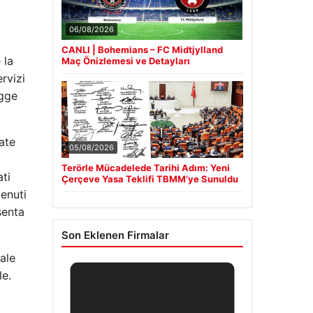
06/08/2026
CANLI | Bohemians – FC Midtjylland
 la
Maç Önizlemesi ve Detayları
rvizi
egge
sate
05/08/2026
Terörle Mücadelede Tarihi Adım: Yeni
ati
Çerçeve Yasa Teklifi TBMM’ye Sunuldu
tenuti
senta
Son Eklenen Firmalar
nale
le.