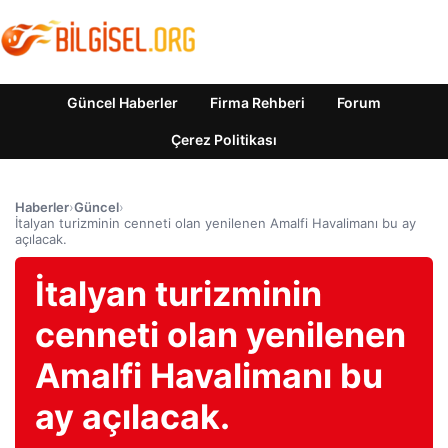
Güncel Haberler
Firma Rehberi
Forum
Çerez Politikası
Haberler
›
Güncel
›
İtalyan turizminin cenneti olan yenilenen Amalfi Havalimanı bu ay
açılacak.
İtalyan turizminin
cenneti olan yenilenen
Amalfi Havalimanı bu
ay açılacak.