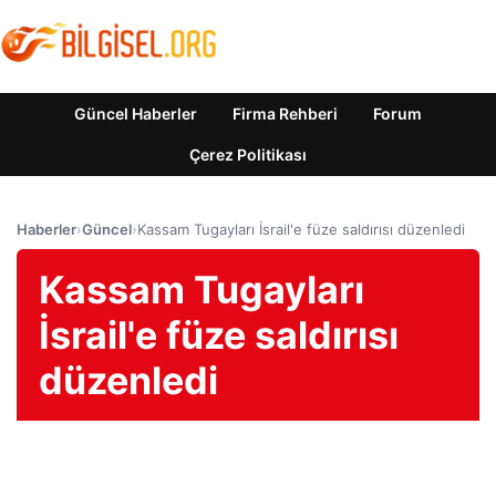
Güncel Haberler
Firma Rehberi
Forum
Çerez Politikası
Haberler
›
Güncel
›
Kassam Tugayları İsrail'e füze saldırısı düzenledi
Kassam Tugayları
İsrail'e füze saldırısı
düzenledi