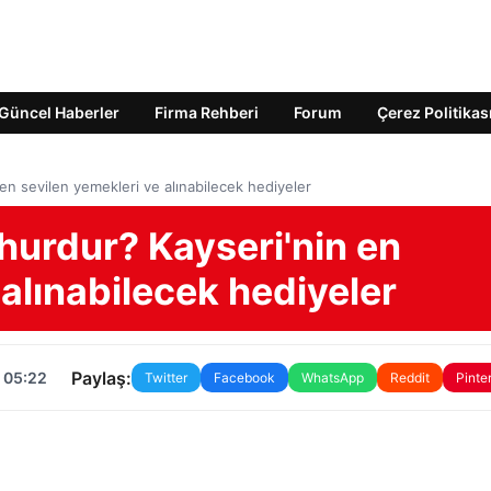
Güncel Haberler
Firma Rehberi
Forum
Çerez Politikas
en sevilen yemekleri ve alınabilecek hediyeler
hurdur? Kayseri'nin en
 alınabilecek hediyeler
Paylaş:
 05:22
Twitter
Facebook
WhatsApp
Reddit
Pinte