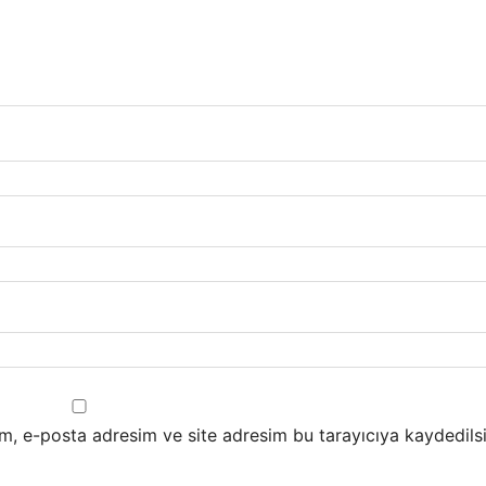
m, e-posta adresim ve site adresim bu tarayıcıya kaydedilsi