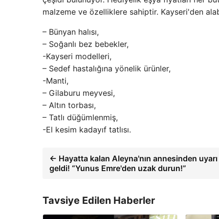
malzeme ve özelliklere sahiptir. Kayseri'den alab
– Bünyan halısı,
– Soğanlı bez bebekler,
-Kayseri modelleri,
– Sedef hastalığına yönelik ürünler,
-Manti,
– Gilaburu meyvesi,
– Altın torbası,
– Tatlı düğümlenmiş,
-El kesim kadayıf tatlısı.
← Hayatta kalan Aleyna'nın annesinden uyarı
geldi! “Yunus Emre'den uzak durun!”
Tavsiye Edilen Haberler