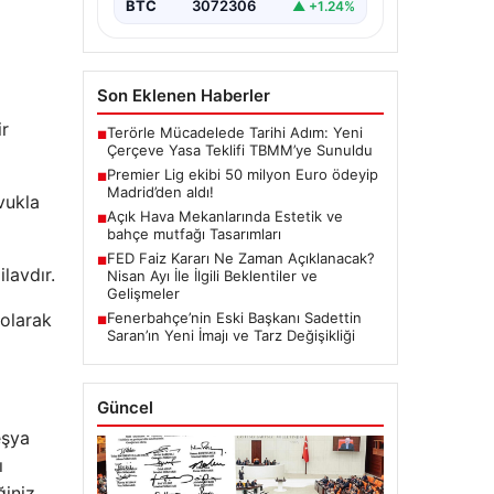
BTC
3072306
▲ +1.24%
Son Eklenen Haberler
ir
Terörle Mücadelede Tarihi Adım: Yeni
■
Çerçeve Yasa Teklifi TBMM’ye Sunuldu
Premier Lig ekibi 50 milyon Euro ödeyip
■
Madrid’den aldı!
vukla
Açık Hava Mekanlarında Estetik ve
■
bahçe mutfağı Tasarımları
FED Faiz Kararı Ne Zaman Açıklanacak?
■
lavdır.
Nisan Ayı İle İlgili Beklentiler ve
Gelişmeler
 olarak
Fenerbahçe’nin Eski Başkanı Sadettin
■
Saran’ın Yeni İmajı ve Tarz Değişikliği
Güncel
eşya
ı
ğiniz