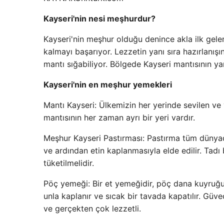
Kayseri'nin nesi meşhurdur?
Kayseri'nin meşhur olduğu denince akla ilk gelen
kalmayı başarıyor. Lezzetin yanı sıra hazırlanışın
mantı sığabiliyor. Bölgede Kayseri mantısının yan
Kayseri'nin en meşhur yemekleri
Mantı Kayseri: Ülkemizin her yerinde sevilen ve y
mantısının her zaman ayrı bir yeri vardır.
Meşhur Kayseri Pastırması: Pastırma tüm dünyada
ve ardından etin kaplanmasıyla elde edilir. Tadı
tüketilmelidir.
Pöç yemeği: Bir et yemeğidir, pöç dana kuyruğu 
unla kaplanır ve sıcak bir tavada kapatılır. Güv
ve gerçekten çok lezzetli.