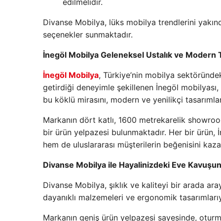
edilmelidir.
Divanse Mobilya, lüks mobilya trendlerini yakı
seçenekler sunmaktadır.
İnegöl Mobilya Geleneksel Ustalık ve Modern 
İnegöl Mobilya
, Türkiye’nin mobilya sektöründeki
getirdiği deneyimle şekillenen İnegöl mobilyası, 
bu köklü mirasını, modern ve yenilikçi tasarımla
Markanın dört katlı, 1600 metrekarelik showro
bir ürün yelpazesi bulunmaktadır. Her bir ürün, İ
hem de uluslararası müşterilerin beğenisini kaz
Divanse Mobilya ile Hayalinizdeki Eve Kavuşu
Divanse Mobilya, şıklık ve kaliteyi bir arada ar
dayanıklı malzemeleri ve ergonomik tasarımlarıyl
Markanın geniş ürün yelpazesi sayesinde, otur