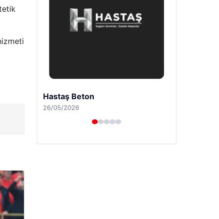
tetik
hizmeti
Enes Kaplan Avukatlık Bürosu
28/04/2026