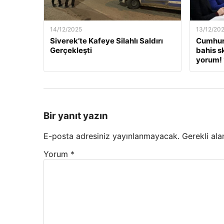
14/12/2025
13/12/20
Siverek’te Kafeye Silahlı Saldırı
Cumhur
Gerçekleşti
bahis s
yorum! 
Bir yanıt yazın
E-posta adresiniz yayınlanmayacak.
Gerekli ala
Yorum
*