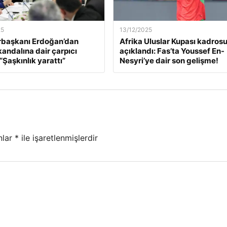
25
13/12/2025
başkanı Erdoğan’dan
Afrika Uluslar Kupası kadros
kandalına dair çarpıcı
açıklandı: Fas’ta Youssef En-
“Şaşkınlık yarattı”
Nesyri’ye dair son gelişme!
nlar
*
ile işaretlenmişlerdir