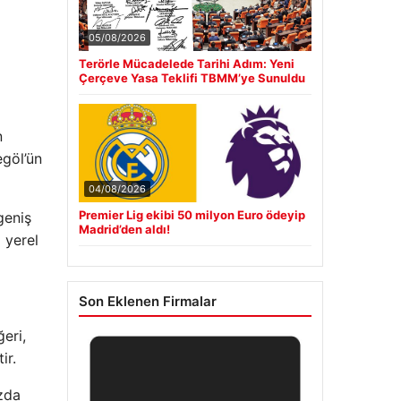
05/08/2026
Terörle Mücadelede Tarihi Adım: Yeni
Çerçeve Yasa Teklifi TBMM’ye Sunuldu
n
egöl’ün
04/08/2026
Premier Lig ekibi 50 milyon Euro ödeyip
geniş
Madrid’den aldı!
 yerel
Son Eklenen Firmalar
eri,
ir.
zda