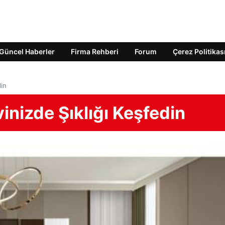
Güncel Haberler
Firma Rehberi
Forum
Çerez Politikas
din
inizde Şıklığı Keşfedin