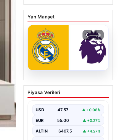
Yan Manşet
04.08.2026
Premier Lig ekibi 50
Piyasa Verileri
milyon Euro ödeyip
Madrid’den aldı!
USD
47.57
▲ +0.08%
EUR
55.00
▲ +0.27%
ALTIN
6497.5
▲ +4.27%