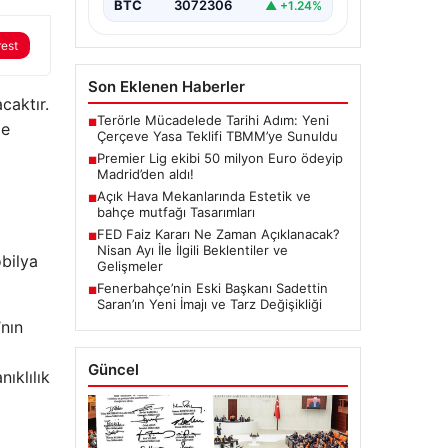
BTC
3072306
▲ +1.24%
rest
Son Eklenen Haberler
caktır.
Terörle Mücadelede Tarihi Adım: Yeni
■
le
Çerçeve Yasa Teklifi TBMM’ye Sunuldu
Premier Lig ekibi 50 milyon Euro ödeyip
■
Madrid’den aldı!
Açık Hava Mekanlarında Estetik ve
■
bahçe mutfağı Tasarımları
FED Faiz Kararı Ne Zaman Açıklanacak?
■
Nisan Ayı İle İlgili Beklentiler ve
obilya
Gelişmeler
Fenerbahçe’nin Eski Başkanı Sadettin
■
Saran’ın Yeni İmajı ve Tarz Değişikliği
’nın
Güncel
ıklılık