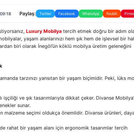
Paylaş:
 09:18
Twitter
Facebook
WhatsApp
Reddit
Pinte
stiyorsanız,
Luxury Mobilya
tercih etmek doğru bir adım ola
mobilyalar, yaşam alanlarınızı hem şık hem de işlevsel bir ha
ardan biri olarak İnegöl’ün köklü mobilya üretim geleneğini
k
zamanda tarzınızı yansıtan bir yaşam biçimidir. Peki, lüks m
ı işçiliği ve şık tasarımlarıyla dikkat çeker. Divanse Mobilya
enekler sunar.
in malzeme seçimi oldukça önemlidir. Divanse ürünleri, dayan
de rahat bir yaşam alanı için ergonomik tasarımlar tercih