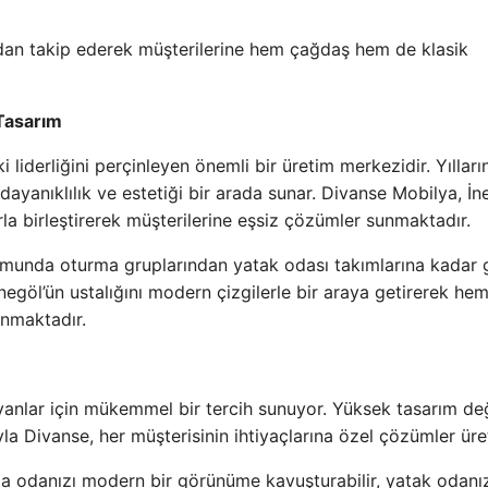
ndan takip ederek müşterilerine hem çağdaş hem de klasik
Tasarım
 liderliğini perçinleyen önemli bir üretim merkezidir. Yılları
dayanıklılık ve estetiği bir arada sunar. Divanse Mobilya, İn
rla birleştirerek müşterilerine eşsiz çözümler sunmaktadır.
omunda oturma gruplarından yatak odası takımlarına kadar 
negöl’ün ustalığını modern çizgilerle bir araya getirerek hem
anmaktadır.
n
ayanlar için mükemmel bir tercih sunuyor. Yüksek tasarım değ
a Divanse, her müşterisinin ihtiyaçlarına özel çözümler üret
ma odanızı modern bir görünüme kavuşturabilir, yatak odanı