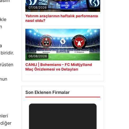
Kasım
07/08/2026
Yatırım araçlarının haftalık performansı
kle
nasıl oldu?
n
a
iridir.
06/08/2026
irüsten
CANLI | Bohemians – FC Midtjylland
Maç Önizlemesi ve Detayları
ymun
Son Eklenen Firmalar
leri
 diğer