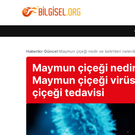
Haberler
›
Güncel
›
Maymun çiçeği nedir ve belirtileri neler
Maymun çiçeği nedir v
Maymun çiçeği virüs
çiçeği tedavisi