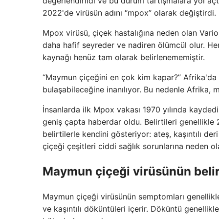
değerlendirildi ve bu durum tartışmalara yol a
2022'de virüsün adını “mpox” olarak değiştirdi.
Mpox virüsü, çiçek hastalığına neden olan Variol
daha hafif seyreder ve nadiren ölümcül olur. He
kaynağı henüz tam olarak belirlenememiştir.
“Maymun çiçeğini en çok kim kapar?” Afrika'da y
bulaşabileceğine inanılıyor. Bu nedenle Afrika, m
İnsanlarda ilk Mpox vakası 1970 yılında kaydedi
geniş çapta haberdar oldu. Belirtileri genellikle
belirtilerle kendini gösteriyor: ateş, kaşıntılı d
çiçeği çeşitleri ciddi sağlık sorunlarına neden ola
Maymun çiçeği virüsünün belirt
Maymun çiçeği virüsünün semptomları genellikle a
ve kaşıntılı döküntüleri içerir. Döküntü genellik