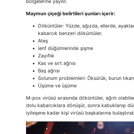
bölgelerine yayılır.
Maymun çiçeği belirtileri şunları içerir:
Döküntüler: Yüzde, ağızda, ellerde, ayakla
kabarcık benzeri döküntüler.
Ateş
lenf düğümlerinde şişme
Zayıflık
Kas ve sırt ağrısı
Baş ağrısı
Solunum problemleri: Öksürük, burun tıkanık
Üşüme ve üşüme
M-pox virüsü sırasında döküntüler, ağrılı olabilen
dolu kabarcıklara dönüşür, sonra kabuklanıp düş
iyileşene kadar kişi virüsü başkalarına bulaştırabi