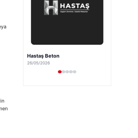
eya
Enes Kaplan Avukatlık Bürosu
28/04/2026
in
amen