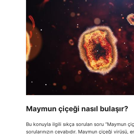
Maymun çiçeği nasıl bulaşır?
Bu konuyla ilgili sıkça sorulan soru “Maymun çiç
sorularınızın cevabıdır. Maymun çiçeği virüsü, enf