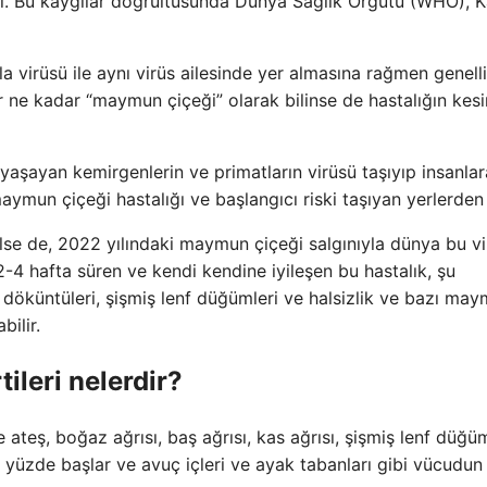
çtı. Bu kaygılar doğrultusunda Dünya Sağlık Örgütü (WHO), 
a virüsü ile aynı virüs ailesinde yer almasına rağmen genelli
r ne kadar “maymun çiçeği” olarak bilinse de hastalığın kesi
aşayan kemirgenlerin ve primatların virüsü taşıyıp insanlar
aymun çiçeği hastalığı ve başlangıcı riski taşıyan yerlerden b
lse de, 2022 yılındaki maymun çiçeği salgınıyla dünya bu v
 2-4 hafta süren ve kendi kendine iyileşen bu hastalık, şu
eri döküntüleri, şişmiş lenf düğümleri ve halsizlik ve bazı ma
bilir.
ileri nelerdir?
teş, boğaz ağrısı, baş ağrısı, kas ağrısı, şişmiş lenf düğüm
le yüzde başlar ve avuç içleri ve ayak tabanları gibi vücudun