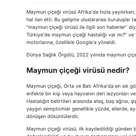
Maymun çiçeği virüsü Afrika'da hızla yayılırke
hal ilan etti. Bu gelişme uluslararası kuruluşla
“maymun çiçeği virüsü ile ilgili son haberler” d
Türkiye'de maymun çiçeği hastalığı var mı?” ve 
motorlarına, özellikle Google'a yöneldi.
Dünya Sağlık Örgütü, 2022 yılında maymun çiçeği 
Maymun çiçeği virüsü nedir?
Maymun çiçeği, Orta ve Batı Afrika'da en sık gör
enfekte bir kişi veya hayvanın deri lezyonları v
Hastalığın belirtileri arasında ateş, baş ağrısı, 
yaygın semptomlar genellikle yüzde, ellerde, ay
dönüşen döküntülerdir.
Maymun çiçeği virüsü, ilk kaydedildiği günden 