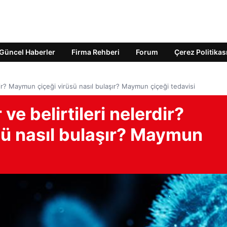
Güncel Haberler
Firma Rehberi
Forum
Çerez Politikas
dir? Maymun çiçeği virüsü nasıl bulaşır? Maymun çiçeği tedavisi
e belirtileri nelerdir?
ü nasıl bulaşır? Maymun