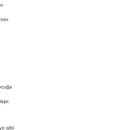
in
inin
çocuğa
aşır.
yo gibi