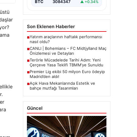
BTC
3084347
▲ +0.34%
üstü
daşlar
Son Eklenen Haberler
üyor?
arama
Yatırım araçlarının haftalık performansı
■
nasıl oldu?
CANLI | Bohemians – FC Midtjylland Maç
■
Önizlemesi ve Detayları
Terörle Mücadelede Tarihi Adım: Yeni
■
Çerçeve Yasa Teklifi TBMM’ye Sunuldu
Premier Lig ekibi 50 milyon Euro ödeyip
■
Madrid’den aldı!
Açık Hava Mekanlarında Estetik ve
■
llikle
bahçe mutfağı Tasarımları
r.
er
Güncel
ara