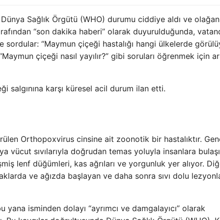
n, Dünya Sağlık Örgütü (WHO) durumu ciddiye aldı ve olağan
r tarafından “son dakika haberi” olarak duyurulduğunda, vatan
iye sordular: “Maymun çiçeği hastalığı hangi ülkelerde görül
“Maymun çiçeği nasıl yayılır?” gibi soruları öğrenmek için 
salgınına karşı küresel acil durum ilan etti.
ülen Orthopoxvirus cinsine ait zoonotik bir hastalıktır. Gene
eya vücut sıvılarıyla doğrudan temas yoluyla insanlara bulaşı
şişmiş lenf düğümleri, kas ağrıları ve yorgunluk yer alıyor. Diğ
aklarda ve ağızda başlayan ve daha sonra sıvı dolu lezyonl
bu yana isminden dolayı “ayrımcı ve damgalayıcı” olarak