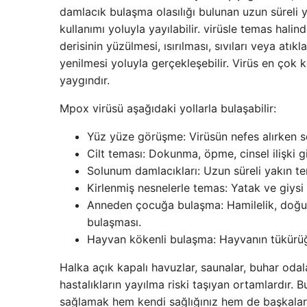
damlacık bulaşma olasılığı bulunan uzun süreli y
kullanımı yoluyla yayılabilir. virüsle temas hal
derisinin yüzülmesi, ısırılması, sıvıları veya atı
yenilmesi yoluyla gerçekleşebilir. Virüs en çok 
yaygındır.
Mpox virüsü aşağıdaki yollarla bulaşabilir:
Yüz yüze görüşme: Virüsün nefes alırken s
Cilt teması: Dokunma, öpme, cinsel ilişki gi
Solunum damlacıkları: Uzun süreli yakın te
Kirlenmiş nesnelerle temas: Yatak ve giysi 
Anneden çocuğa bulaşma: Hamilelik, doğum
bulaşması.
Hayvan kökenli bulaşma: Hayvanın tükürüğü, 
Halka açık kapalı havuzlar, saunalar, buhar odalar
hastalıkların yayılma riski taşıyan ortamlardır. 
sağlamak hem kendi sağlığınız hem de başkaları