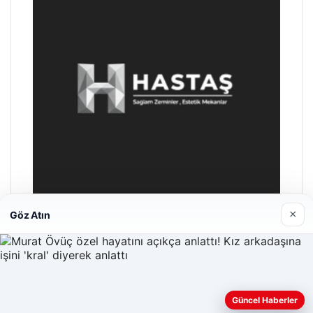
×
Göz Atın
Enes Kaplan Avukatlık Bürosu
28/04/2026
Güncel Haberler
Web sitemizi nasıl kullandığınızı daha iyi anlayabilmek,