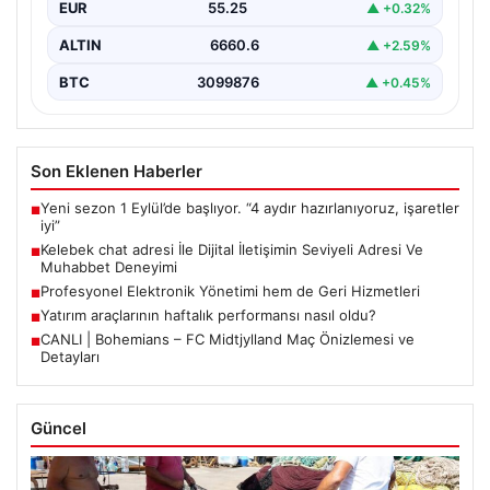
EUR
55.25
▲ +0.32%
ALTIN
6660.6
▲ +2.59%
BTC
3099876
▲ +0.45%
Son Eklenen Haberler
Yeni sezon 1 Eylül’de başlıyor. “4 aydır hazırlanıyoruz, işaretler
■
iyi”
Kelebek chat adresi İle Dijital İletişimin Seviyeli Adresi Ve
■
Muhabbet Deneyimi
Profesyonel Elektronik Yönetimi hem de Geri Hizmetleri
■
Yatırım araçlarının haftalık performansı nasıl oldu?
■
CANLI | Bohemians – FC Midtjylland Maç Önizlemesi ve
■
Detayları
Güncel