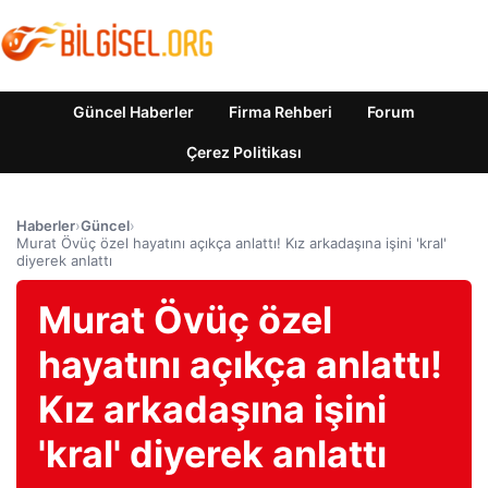
Güncel Haberler
Firma Rehberi
Forum
Çerez Politikası
Haberler
›
Güncel
›
Murat Övüç özel hayatını açıkça anlattı! Kız arkadaşına işini 'kral'
diyerek anlattı
Murat Övüç özel
hayatını açıkça anlattı!
Kız arkadaşına işini
'kral' diyerek anlattı