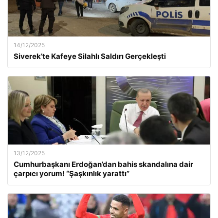
14/12/2025
Siverek’te Kafeye Silahlı Saldırı Gerçekleşti
13/12/2025
Cumhurbaşkanı Erdoğan’dan bahis skandalına dair
çarpıcı yorum! “Şaşkınlık yarattı”