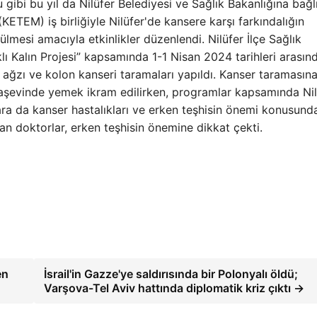
 gibi bu yıl da Nilüfer Belediyesi ve Sağlık Bakanlığına bağl
ETEM) iş birliğiyle Nilüfer'de kansere karşı farkındalığın
lmesi amacıyla etkinlikler düzenlendi. Nilüfer İlçe Sağlık
 Kalın Projesi” kapsamında 1-1 Nisan 2024 tarihleri ​​arasın
ğzı ve kolon kanseri taramaları yapıldı. Kanser taramasın
aşevinde yemek ikram edilirken, programlar kapsamında Nil
ra da kanser hastalıkları ve erken teşhisin önemi konusund
layan doktorlar, erken teşhisin önemine dikkat çekti.
en
İsrail'in Gazze'ye saldırısında bir Polonyalı öldü;
Varşova-Tel Aviv hattında diplomatik kriz çıktı →