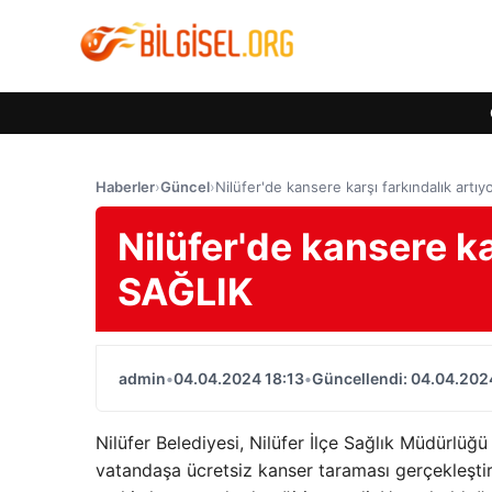
Haberler
›
Güncel
›
Nilüfer'de kansere karşı farkındalık artı
Nilüfer'de kansere ka
SAĞLIK
admin
•
04.04.2024 18:13
•
Güncellendi: 04.04.202
Nilüfer Belediyesi, Nilüfer İlçe Sağlık Müdürlüğü
vatandaşa ücretsiz kanser taraması gerçekleşti