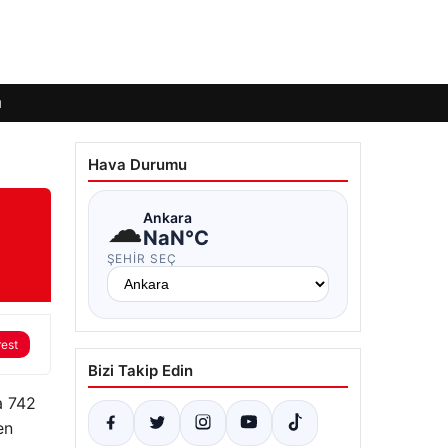
ı
Hava Durumu
☁
Ankara
NaN°C
ŞEHIR SEÇ
rest
Bizi Takip Edin
a 742
en