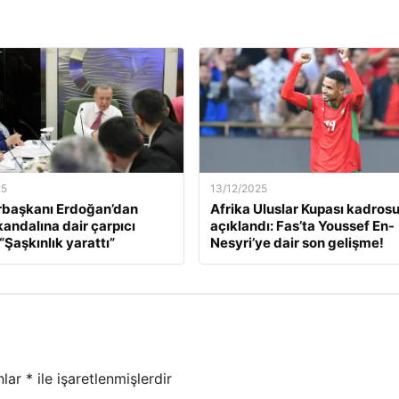
25
13/12/2025
başkanı Erdoğan’dan
Afrika Uluslar Kupası kadros
kandalına dair çarpıcı
açıklandı: Fas’ta Youssef En-
“Şaşkınlık yarattı”
Nesyri’ye dair son gelişme!
nlar
*
ile işaretlenmişlerdir