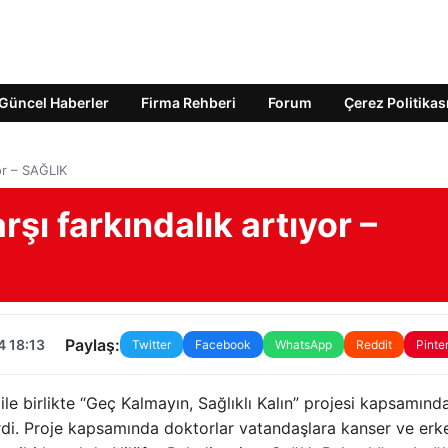
Güncel Haberler
Firma Rehberi
Forum
Çerez Politikas
yor – SAĞLIK
rşı farkındalık artıyor –
Paylaş:
4 18:13
Twitter
Facebook
WhatsApp
Reddit
Pinte
 ile birlikte “Geç Kalmayın, Sağlıklı Kalın” projesi kapsamınd
rdi. Proje kapsamında doktorlar vatandaşlara kanser ve erk