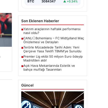
BTC
3084347
▲ +0.34%
Son Eklenen Haberler
Yatırım araçlarının haftalık performansı
■
nasıl oldu?
CANLI | Bohemians – FC Midtjylland Maç
■
Önizlemesi ve Detayları
Terörle Mücadelede Tarihi Adım: Yeni
■
Çerçeve Yasa Teklifi TBMM’ye Sunuldu
u
Premier Lig ekibi 50 milyon Euro ödeyip
■
Madrid’den aldı!
Açık Hava Mekanlarında Estetik ve
■
bahçe mutfağı Tasarımları
Güncel