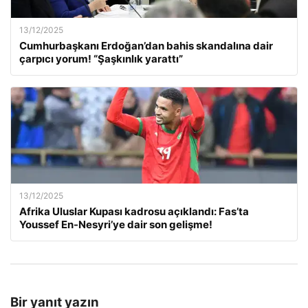
13/12/2025
Cumhurbaşkanı Erdoğan’dan bahis skandalına dair
çarpıcı yorum! “Şaşkınlık yarattı”
13/12/2025
Afrika Uluslar Kupası kadrosu açıklandı: Fas’ta
Youssef En-Nesyri’ye dair son gelişme!
Bir yanıt yazın