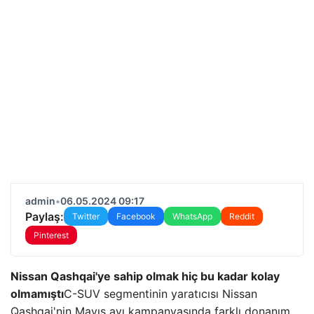
admin
•
06.05.2024 09:17
Paylaş:
Twitter
Facebook
WhatsApp
Reddit
Pinterest
Nissan Qashqai'ye sahip olmak hiç bu kadar kolay
olmamıştı
C-SUV segmentinin yaratıcısı Nissan
Qashqai'nin Mayıs ayı kampanyasında farklı donanım