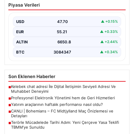
Profesyonel Elektronik Yönetimi hem
Piyasa Verileri
de Geri Hizmetleri
Günümüzde gelişen dijitalleşme doğrultusunda
işletmeler cihaz envanterlerini sürekli zamanda
USD
47.70
▲ +0.15%
güncellemektedir. Söz konusu güncelleme
aşamasında…
EUR
55.21
▲ +0.33%
ALTIN
6650.8
▲ +2.44%
BTC
3084347
▲ +0.34%
Son Eklenen Haberler
Kelebek chat adresi İle Dijital İletişimin Seviyeli Adresi Ve
■
Muhabbet Deneyimi
Profesyonel Elektronik Yönetimi hem de Geri Hizmetleri
■
Yatırım araçlarının haftalık performansı nasıl oldu?
■
CANLI | Bohemians – FC Midtjylland Maç Önizlemesi ve
■
Detayları
Terörle Mücadelede Tarihi Adım: Yeni Çerçeve Yasa Teklifi
■
TBMM’ye Sunuldu