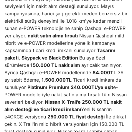
seviyeleri için nakit alım desteği sunuluyor. Mayıs
kampanyasında, harici şarj gerektirmeden benzersiz bir
elektrikli sürüş deneyimi ile 1.018 km'ye kadar menzil
sunan e-POWER teknolojisine sahip Qashqai e-POWER
yer alıyor.
nakit satın alma fırsatı
Nissan Qashqai mild
hibrit ve e-POWER modellerine yönelik kampanya
kapsamında ticari kredi imkanı sunuluyor
Tasarım
paketi,
Skypack ve Black Edition
Bu aya özel
sürümlerde
150.000 TL nakit alım
ayrıcalık tanınıyor.
Ayrıca Qashqai e-POWER modellerinde
84.000TL
36
ay sabit ödeme,
1.500.000TL
Ticari kredi imkanı da
sunuluyor
Platinum Premium 240.000TL'ye eşit
e-
POWER modelleriyle nakit satın alma fırsatı tüm Nissan
severleri bekliyor.
Nissan X-Trail'e 250.000 TL nakit
alım desteği ve ticari kredi imkanı
Yeni Nissan'ın
e4ORCE versiyonu
250.000 TL fiyat desteği
İle dikkat
çekin. X-Trail'in mild hibrit versiyonları için 150.000 TL
fiyat desteği sunuluyor. Nissan X-Trail sahibi olmak