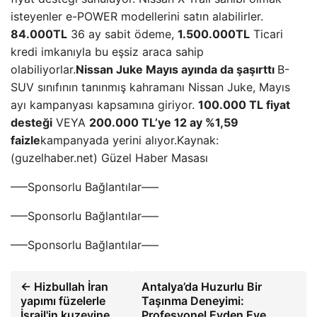
isteyenler e-POWER modellerini satın alabilirler.
84.000TL
36 ay sabit ödeme,
1.500.000TL
Ticari
kredi imkanıyla bu eşsiz araca sahip
olabiliyorlar.
Nissan Juke Mayıs ayında da şaşırttı
B-
SUV sınıfının tanınmış kahramanı Nissan Juke, Mayıs
ayı kampanyası kapsamına giriyor.
100.000 TL fiyat
desteği
VEYA
200.000 TL’ye 12 ay %1,59
faizle
kampanyada yerini alıyor.Kaynak:
(guzelhaber.net) Güzel Haber Masası
—–Sponsorlu Bağlantılar—–
—–Sponsorlu Bağlantılar—–
—–Sponsorlu Bağlantılar—–
← Hizbullah İran
Antalya’da Huzurlu Bir
yapımı füzelerle
Taşınma Deneyimi:
İsrail'in kuzeyine
Profesyonel Evden Eve