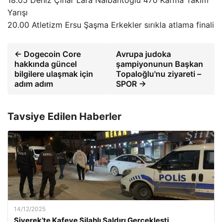
18.05 Deniz Çınar Lara Nalbantoğlu 470 Karma Takım
Yarışı
20.00 Atletizm Ersu Şaşma Erkekler sırıkla atlama finali
← Dogecoin Core
Avrupa judoka
hakkında güncel
şampiyonunun Başkan
bilgilere ulaşmak için
Topaloğlu'nu ziyareti –
adım adım
SPOR →
Tavsiye Edilen Haberler
14/12/2025
Siverek’te Kafeye Silahlı Saldırı Gerçekleşti