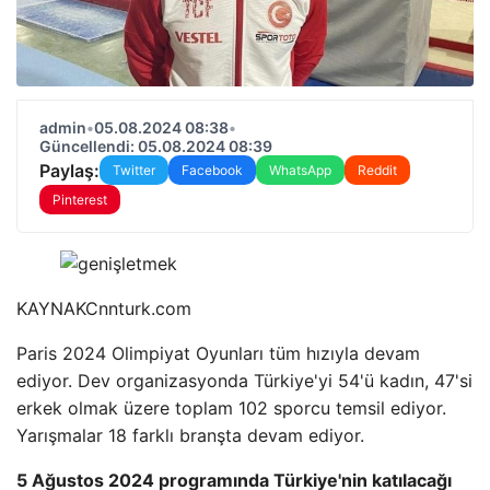
admin
•
05.08.2024 08:38
•
Güncellendi: 05.08.2024 08:39
Paylaş:
Twitter
Facebook
WhatsApp
Reddit
Pinterest
KAYNAK
Cnnturk.com
Paris 2024 Olimpiyat Oyunları tüm hızıyla devam
ediyor. Dev organizasyonda Türkiye'yi 54'ü kadın, 47'si
erkek olmak üzere toplam 102 sporcu temsil ediyor.
Yarışmalar 18 farklı branşta devam ediyor.
5 Ağustos 2024 programında Türkiye'nin katılacağı