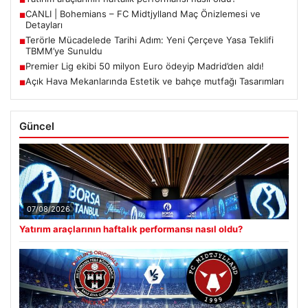
CANLI | Bohemians – FC Midtjylland Maç Önizlemesi ve
■
Detayları
Terörle Mücadelede Tarihi Adım: Yeni Çerçeve Yasa Teklifi
■
TBMM’ye Sunuldu
Premier Lig ekibi 50 milyon Euro ödeyip Madrid’den aldı!
■
Açık Hava Mekanlarında Estetik ve bahçe mutfağı Tasarımları
■
Güncel
07/08/2026
Yatırım araçlarının haftalık performansı nasıl oldu?