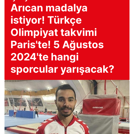
Arıcan madalya
istiyor! Türkçe
Olimpiyat takvimi
Paris'te! 5 Ağustos
2024'te hangi
sporcular yarışacak?