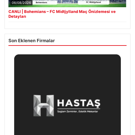
06/08/2026
CANLI | Bohemians – FC Midtjylland Maç Önizlemesi ve
Detayları
Son Eklenen Firmalar