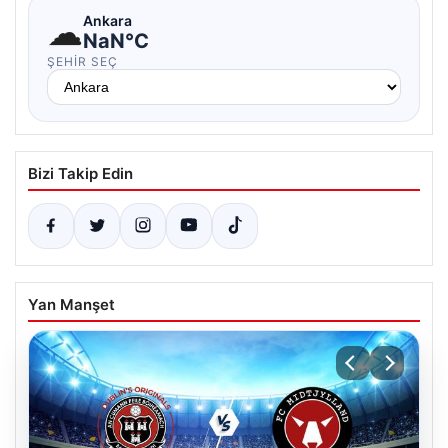
☁
Ankara
NaN°C
ŞEHIR SEÇ
Bizi Takip Edin
Yan Manşet