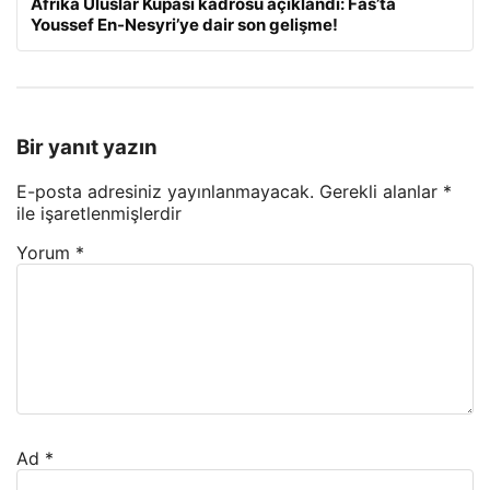
Afrika Uluslar Kupası kadrosu açıklandı: Fas’ta
Youssef En-Nesyri’ye dair son gelişme!
Bir yanıt yazın
E-posta adresiniz yayınlanmayacak.
Gerekli alanlar
*
ile işaretlenmişlerdir
Yorum
*
Ad
*