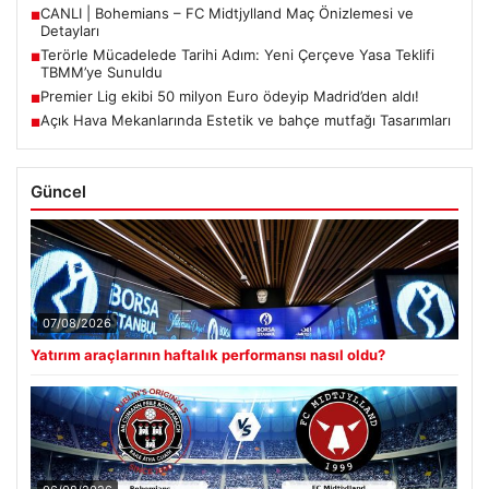
CANLI | Bohemians – FC Midtjylland Maç Önizlemesi ve
■
Detayları
Terörle Mücadelede Tarihi Adım: Yeni Çerçeve Yasa Teklifi
■
TBMM’ye Sunuldu
Premier Lig ekibi 50 milyon Euro ödeyip Madrid’den aldı!
■
Açık Hava Mekanlarında Estetik ve bahçe mutfağı Tasarımları
■
Güncel
07/08/2026
Yatırım araçlarının haftalık performansı nasıl oldu?