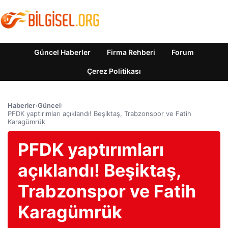
Güncel Haberler
Firma Rehberi
Forum
Çerez Politikası
Haberler
›
Güncel
›
PFDK yaptırımları açıklandı! Beşiktaş, Trabzonspor ve Fatih
Karagümrük
PFDK yaptırımları
açıklandı! Beşiktaş,
Trabzonspor ve Fatih
Karagümrük