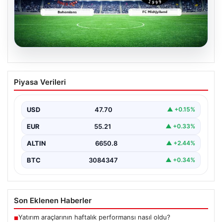
06.08.2026
CANLI | Bohemians – FC Midtjylland
Piyasa Verileri
Maç Önizlemesi ve Detayları
Geleneksel futbol heyecanı Dalymount Park’ta yeniden
yaşanıyor. Bohemians ile FC Midtjylland, 06 Ağustos
USD
47.70
▲ +0.15%
2026…
EUR
55.21
▲ +0.33%
ALTIN
6650.8
▲ +2.44%
BTC
3084347
▲ +0.34%
Son Eklenen Haberler
Yatırım araçlarının haftalık performansı nasıl oldu?
■