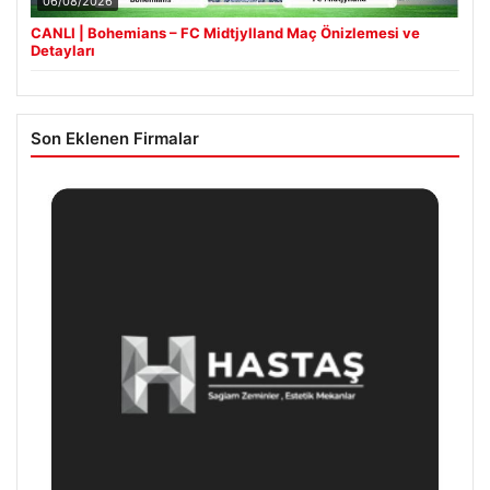
06/08/2026
CANLI | Bohemians – FC Midtjylland Maç Önizlemesi ve
Detayları
Son Eklenen Firmalar