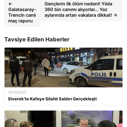
←
Gençlerin ilk ölüm nedeni! Yılda
Galatasaray-
360 bin canımı alıyorlar… Yaz
Trencin canlı
aylarında artan vakalara dikkat! →
maç raporu
Tavsiye Edilen Haberler
14/12/2025
Siverek’te Kafeye Silahlı Saldırı Gerçekleşti