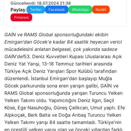
Güncellendi: 18.07.2024 21:38
Paylaş:
Twitter
Facebook
WhatsApp
Reddit
Pinterest
GAİN ve RAMS Global sponsorluğundaki ekibin
Emirgan'dan Göcek'e kadar 84 saatlik heyecan verici
mücadelesini anlatan belgesel, çok yakında sadece
GAİN'de!
53. Deniz Kuvvetleri Kupası Uluslararası Açık
Deniz Yat Yarışı, 13-18 Temmuz tarihleri ​​arasında
Türkiye Açık Deniz Yarışları Spor Kulübü tarafından
düzenlendi. İstanbul Emirgan'dan başlayıp Muğla
Göcek parkurunda sona eren yarışın galibi, GAİN ve
RAMS Global sponsorluğunda yarışan Turuncu Yelken
Yelken Takımı oldu. Yapımcılığını Deniz Ilgın, Seçil
Köse, Ege Nasuhoğlu, Güneş Çelikcan, Umut yaptı. Efe
Alpkoçak, Berk Balta ve Doğa Arıbaş Turuncu Yelken
Yelken Takımı yarışı 84 saatte tamamladı. Türkiye'nin
en prestijli yelken yarışı olan ve önceki yıllardan farklı