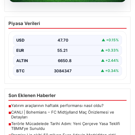
06.08.2026
CANLI | Bohemians – FC Midtjylland
Piyasa Verileri
Maç Önizlemesi ve Detayları
Geleneksel futbol heyecanı Dalymount Park’ta yeniden
yaşanıyor. Bohemians ile FC Midtjylland, 06 Ağustos
USD
47.70
▲ +0.15%
2026…
EUR
55.21
▲ +0.33%
ALTIN
6650.8
▲ +2.44%
BTC
3084347
▲ +0.34%
Son Eklenen Haberler
Yatırım araçlarının haftalık performansı nasıl oldu?
■
CANLI | Bohemians – FC Midtjylland Maç Önizlemesi ve
■
Detayları
Terörle Mücadelede Tarihi Adım: Yeni Çerçeve Yasa Teklifi
■
TBMM’ye Sunuldu
Premier Lig ekibi 50 milyon Euro ödeyip Madrid’den aldı!