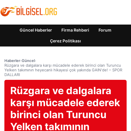
Güncel Haberler
Firma Rehberi
Forum
Çerez Politikası
Haberler
›
Güncel
›
Rüzgara ve dalgalara karşı mücadele ederek birinci olan Turuncu
Yelken takımının heyecanlı hikayesi çok yakında GAIN'de! – SPOR
DALLARI
Rüzgara ve dalgalara
karşı mücadele ederek
birinci olan Turuncu
Yelken takımının