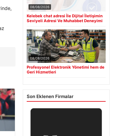
08/08/2026
inde,
Kelebek chat adresi İle Dijital İletişimin
Seviyeli Adresi Ve Muhabbet Deneyimi
az
08/08/2026
Profesyonel Elektronik Yönetimi hem de
Geri Hizmetleri
Son Eklenen Firmalar