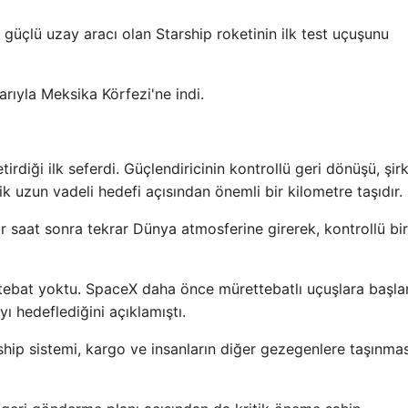
güçlü uzay aracı olan Starship roketinin ilk test uçuşunu
şarıyla Meksika Körfezi'ne indi.
irdiği ilk seferdi. Güçlendiricinin kontrollü geri dönüşü, şir
lik uzun vadeli hedefi açısından önemli bir kilometre taşıdır.
ir saat sonra tekrar Dünya atmosferine girerek, kontrollü bir
ettebat yoktu. SpaceX daha önce mürettebatlı uçuşlara baş
ı hedeflediğini açıklamıştı.
rship sistemi, kargo ve insanların diğer gezegenlere taşınma