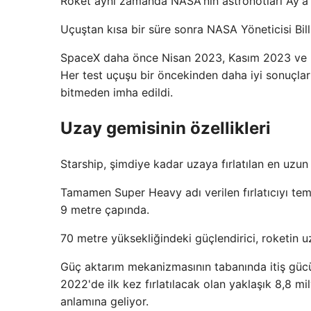
Roket aynı zamanda NASA'nın astronotları Ay'a 
Uçuştan kısa bir süre sonra NASA Yöneticisi Bill
SpaceX daha önce Nisan 2023, Kasım 2023 ve Mar
Her test uçuşu bir öncekinden daha iyi sonuçlar
bitmeden imha edildi.
Uzay gemisinin özellikleri
Starship, şimdiye kadar uzaya fırlatılan en uzun 
Tamamen Super Heavy adı verilen fırlatıcıyı tem
9 metre çapında.
70 metre yüksekliğindeki güçlendirici, roketin 
Güç aktarım mekanizmasının tabanında itiş güc
2022'de ilk kez fırlatılacak olan yaklaşık 8,8 m
anlamına geliyor.