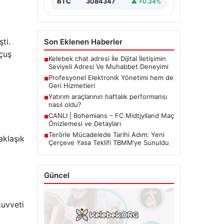
BTC
3084347
▲ +0.34%
ti.
Son Eklenen Haberler
uçuş
Kelebek chat adresi İle Dijital İletişimin
■
Seviyeli Adresi Ve Muhabbet Deneyimi
Profesyonel Elektronik Yönetimi hem de
■
Geri Hizmetleri
Yatırım araçlarının haftalık performansı
■
nasıl oldu?
CANLI | Bohemians – FC Midtjylland Maç
■
Önizlemesi ve Detayları
Terörle Mücadelede Tarihi Adım: Yeni
■
aklaşık
Çerçeve Yasa Teklifi TBMM’ye Sunuldu
Güncel
kuvveti