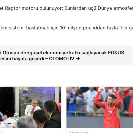
et Raptor motoru bulunuyor; Bunlardan üçü Dünya atmosfer
r. Tüm sistemi başlatmak için 10 milyon pounddan fazla itici g
d Otosan döngüsel ekonomiye katkı sağlayacak FO&US
jesini hayata geçirdi – OTOMOTİV →