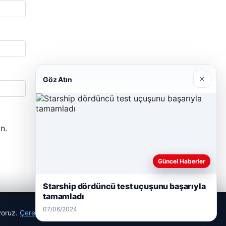
×
Göz Atın
n.
Güncel Haberler
Starship dördüncü test uçuşunu başarıyla
tamamladı
07/06/2024
ıyoruz.
Çerez Politikamız
Reddet
Kabul Et