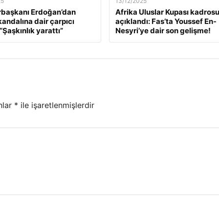
25
13/12/2025
başkanı Erdoğan’dan
Afrika Uluslar Kupası kadros
kandalına dair çarpıcı
açıklandı: Fas’ta Youssef En-
“Şaşkınlık yarattı”
Nesyri’ye dair son gelişme!
nlar
*
ile işaretlenmişlerdir