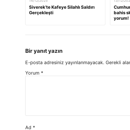
14/12/2025
13/12/20
Siverek’te Kafeye Silahlı Saldırı
Cumhur
Gerçekleşti
bahis s
yorum! 
Bir yanıt yazın
E-posta adresiniz yayınlanmayacak.
Gerekli ala
Yorum
*
Ad
*