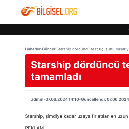
Haberler
›
Güncel
›
Starship dördüncü test uçuşunu başarıy
Starship dördüncü t
tamamladı
admin
•
07.06.2024 14:10
•
Güncellendi: 07.06.2024
Starship, şimdiye kadar uzaya fırlatılan en uzun 
REKLAM