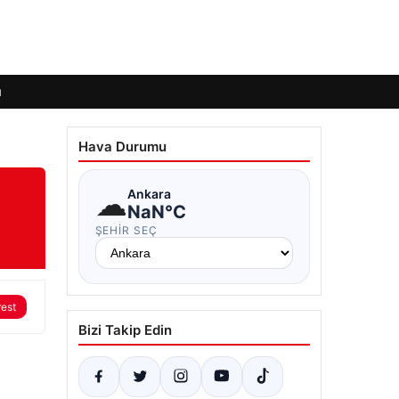
ı
Hava Durumu
☁
Ankara
NaN°C
ŞEHIR SEÇ
rest
Bizi Takip Edin