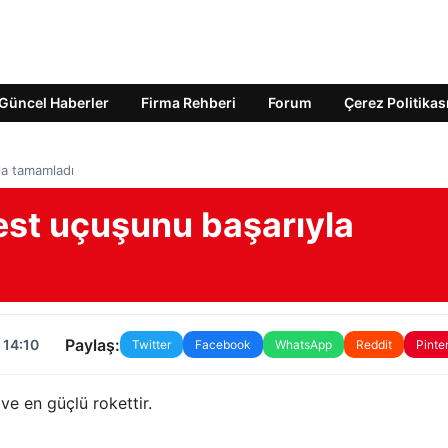
Güncel Haberler
Firma Rehberi
Forum
Çerez Politikas
la tamamladı
est uçuşunu başarıyla
Paylaş:
 14:10
Twitter
Facebook
WhatsApp
Reddit
Pinte
ve en güçlü rokettir.