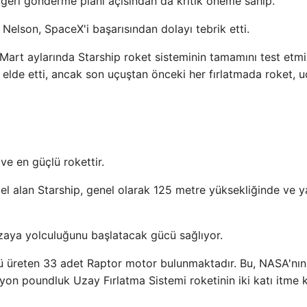
geri gönderme planı açısından da kritik öneme sahip.
 Nelson, SpaceX'i başarısından dolayı tebrik etti.
t aylarında Starship roket sisteminin tamamını test etmiş
 elde etti, ancak son uçuştan önceki her fırlatmada roket, 
ve en güçlü rokettir.
el alan Starship, genel olarak 125 metre yüksekliğinde ve y
uzaya yolculuğunu başlatacak gücü sağlıyor.
ü üreten 33 adet Raptor motor bulunmaktadır. Bu, NASA'nın
ilyon poundluk Uzay Fırlatma Sistemi roketinin iki katı itme 