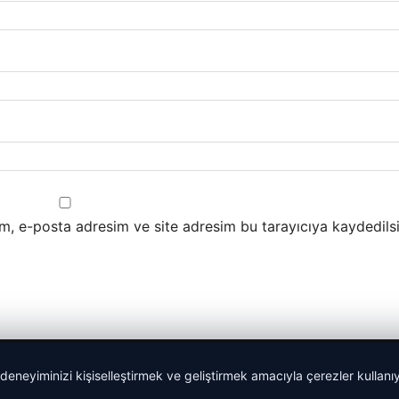
m, e-posta adresim ve site adresim bu tarayıcıya kaydedilsi
 deneyiminizi kişiselleştirmek ve geliştirmek amacıyla çerezler kullan
malta work and study
|
lemagrup.com.tr