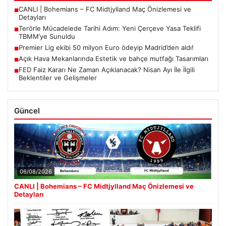
CANLI | Bohemians – FC Midtjylland Maç Önizlemesi ve
■
Detayları
Terörle Mücadelede Tarihi Adım: Yeni Çerçeve Yasa Teklifi
■
TBMM’ye Sunuldu
Premier Lig ekibi 50 milyon Euro ödeyip Madrid’den aldı!
■
Açık Hava Mekanlarında Estetik ve bahçe mutfağı Tasarımları
■
FED Faiz Kararı Ne Zaman Açıklanacak? Nisan Ayı İle İlgili
■
Beklentiler ve Gelişmeler
Güncel
06/08/2026
CANLI | Bohemians – FC Midtjylland Maç Önizlemesi ve
Detayları