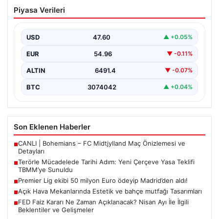
Terörle Mücadelede Tarihi Adım: Yeni
Piyasa Verileri
Çerçeve Yasa Teklifi TBMM’ye Sunuldu
Türkiye, terörle etkin mücadele ve ulusal güvenliği
güçlendirmeye yönelik kapsamlı bir hukuki altyapı
USD
47.60
▲ +0.05%
oluşturmak…
EUR
54.96
▼ -0.11%
ALTIN
6491.4
▼ -0.07%
BTC
3074042
▲ +0.04%
Son Eklenen Haberler
CANLI | Bohemians – FC Midtjylland Maç Önizlemesi ve
■
Detayları
Terörle Mücadelede Tarihi Adım: Yeni Çerçeve Yasa Teklifi
■
TBMM’ye Sunuldu
Premier Lig ekibi 50 milyon Euro ödeyip Madrid’den aldı!
■
Açık Hava Mekanlarında Estetik ve bahçe mutfağı Tasarımları
■
FED Faiz Kararı Ne Zaman Açıklanacak? Nisan Ayı İle İlgili
■
Beklentiler ve Gelişmeler