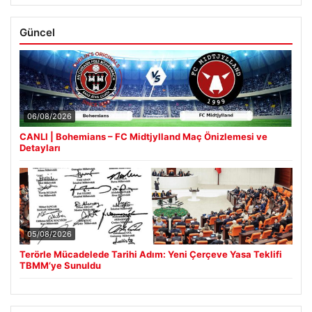
Güncel
06/08/2026
CANLI | Bohemians – FC Midtjylland Maç Önizlemesi ve
Detayları
05/08/2026
Terörle Mücadelede Tarihi Adım: Yeni Çerçeve Yasa Teklifi
TBMM’ye Sunuldu