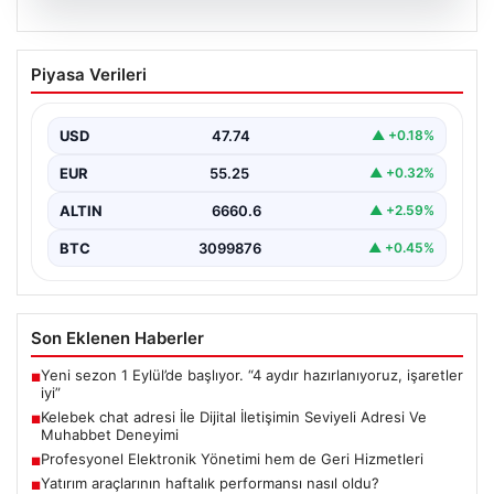
08.08.2026
Kelebek chat adresi İle Dijital İletişimin
Piyasa Verileri
Seviyeli Adresi Ve Muhabbet Deneyimi
Dijital dünyasında insanların güvenli bir biçimde bağlantı
kurması ciddi bir hassasiyet barındırmaktadır. Halen
USD
47.74
▲ +0.18%
çeşitli…
EUR
55.25
▲ +0.32%
ALTIN
6660.6
▲ +2.59%
BTC
3099876
▲ +0.45%
Son Eklenen Haberler
Yeni sezon 1 Eylül’de başlıyor. “4 aydır hazırlanıyoruz, işaretler
■
iyi”
Kelebek chat adresi İle Dijital İletişimin Seviyeli Adresi Ve
■
Muhabbet Deneyimi
Profesyonel Elektronik Yönetimi hem de Geri Hizmetleri
■
Yatırım araçlarının haftalık performansı nasıl oldu?
■