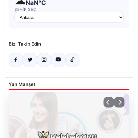
☁
NaN°C
ŞEHIR SEÇ
Bizi Takip Edin
Yan Manşet