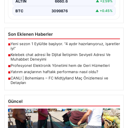
ALTIN
6660.6
▲ +2.59%
BTC
3099876
▲ +0.45%
Son Eklenen Haberler
Yeni sezon 1 Eylül’de başlıyor. “4 aydır hazırlanıyoruz, işaretler
■
iyi”
Kelebek chat adresi İle Dijital İletişimin Seviyeli Adresi Ve
■
Muhabbet Deneyimi
Profesyonel Elektronik Yönetimi hem de Geri Hizmetleri
■
Yatırım araçlarının haftalık performansı nasıl oldu?
■
CANLI | Bohemians – FC Midtjylland Maç Önizlemesi ve
■
Detayları
Güncel