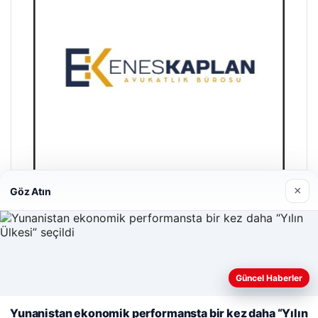
×
Göz Atın
Enes Kaplan Avukatlık Bürosu
28/04/2026
Güncel Haberler
Web sitemizi nasıl kullandığınızı daha iyi anlayabilmek,
deneyiminizi kişiselleştirmek ve geliştirmek amacıyla çerezler
Yunanistan ekonomik performansta bir kez daha “Yılın
kullanıyoruz.
Çerez Politikamız