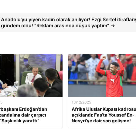
Anadolu'yu yiyen kadın olarak anılıyor! Ezgi Sertel itirafları
gündem oldu! “Reklam arasında düşük yaptım” →
25
13/12/2025
başkanı Erdoğan’dan
Afrika Uluslar Kupası kadros
kandalına dair çarpıcı
açıklandı: Fas’ta Youssef En-
“Şaşkınlık yarattı”
Nesyri’ye dair son gelişme!