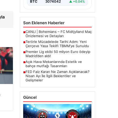
BTC
3074042
▲ +0.04%
yla
Son Eklenen Haberler
CANLI | Bohemians – FC Midtjylland Maç
■
Önizlemesi ve Detayları
Terörle Mücadelede Tarihi Adım: Yeni
■
Çerçeve Yasa Teklifi TBMM’ye Sunuldu
Premier Lig ekibi 50 milyon Euro ödeyip
■
Madrid’den aldı!
Açık Hava Mekanlarında Estetik ve
■
bahçe mutfağı Tasarımları
FED Faiz Kararı Ne Zaman Açıklanacak?
■
Nisan Ayı İle İlgili Beklentiler ve
Gelişmeler
u
Güncel