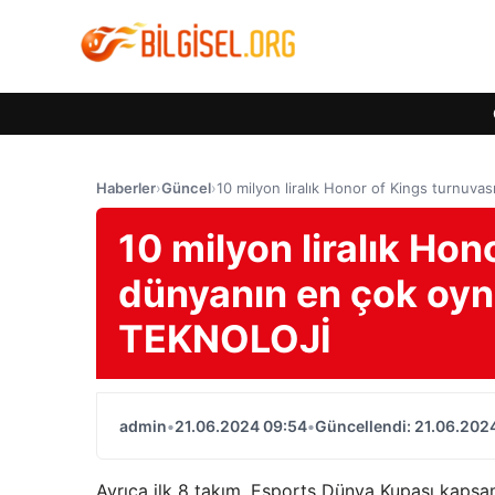
Haberler
›
Güncel
›
10 milyon liralık Honor of Kings turnuv
10 milyon liralık Hon
dünyanın en çok oyn
TEKNOLOJİ
admin
•
21.06.2024 09:54
•
Güncellendi: 21.06.202
Ayrıca ilk 8 takım, Esports Dünya Kupası kapsa