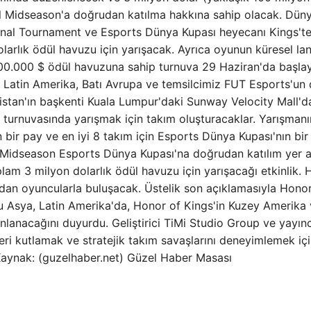
al Midseason'a doğrudan katılma hakkına sahip olacak. Dün
nal Tournament ve Esports Dünya Kupası heyecanı Kings't
olarlık ödül havuzu için yarışacak. Ayrıca oyunun küresel l
 300.000 $ ödül havuzuna sahip turnuva 29 Haziran'da başla
 Latin Amerika, Batı Avrupa ve temsilcimiz FUT Esports'un
stan'ın başkenti Kuala Lumpur'daki Sunway Velocity Mall'd
 turnuvasında yarışmak için takım oluşturacaklar. Yarışmanı
 bir pay ve en iyi 8 takım için Esports Dünya Kupası'nın bir
l Midseason Esports Dünya Kupası'na doğrudan katılım yer al
lam 3 milyon dolarlık ödül havuzu için yarışacağı etkinlik.
ndan oyuncularla buluşacak. Üstelik son açıklamasıyla Honor
Asya, Latin Amerika'da, Honor of Kings'in Kuzey Amerika 
lanacağını duyurdu. Geliştirici TiMi Studio Group ve yayınc
eri kutlamak ve stratejik takım savaşlarını deneyimlemek iç
 Kaynak: (guzelhaber.net) Güzel Haber Masası