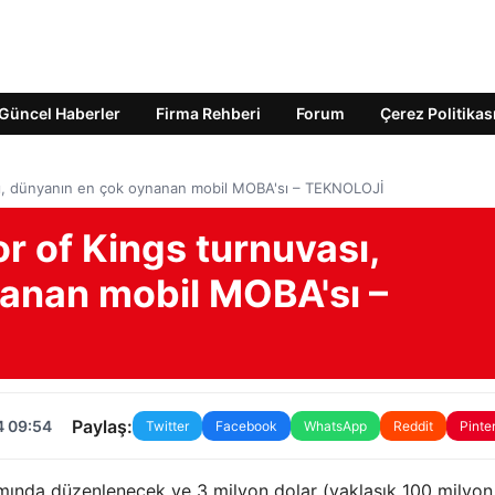
Güncel Haberler
Firma Rehberi
Forum
Çerez Politikas
ası, dünyanın en çok oynanan mobil MOBA'sı – TEKNOLOJİ
or of Kings turnuvası,
anan mobil MOBA'sı –
Paylaş:
4 09:54
Twitter
Facebook
WhatsApp
Reddit
Pinte
mında düzenlenecek ve 3 milyon dolar (yaklaşık 100 milyon