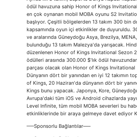
ödül havuzuna sahip Honor of Kings Invitation
en çok oynanan mobil MOBA oyunu S2 Invitatio
başlıyor. Çeşitli bölgelerden 13 takım 300 bin d
kapsamında oyun içi etkinlikler de duyuruldu.
ve aralarında Güneydoğu Asya, Brezilya, MENA,
bulunduğu 13 takım Malezya'da yarışacak. Hindi
düzenlenen Honor of Kings Invitational Sezon 2
ödülleri arasında 300.000 $'lık ödül havuzundan
parçası olacak olan Honor of Kings Invitationa
Dünyanın dört bir yanından en iyi 12 takımın top
of Kings, 20 Haziran'da dünyanın dört bir yanı
Kings bunu yapacak. Japonya, Kore, Güneydoğu 
Avrupa'daki tüm iOS ve Android cihazlarda yayın
Level Infinite, tüm mobil MOBA severleri bu hab
etkinliklerinde bir araya gelmeye davet ediyor
—–Sponsorlu Bağlantılar—–