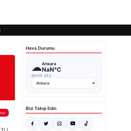
ı
Hava Durumu
☁
Ankara
NaN°C
ŞEHIR SEÇ
Bizi Takip Edin
rest
 TL)