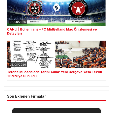
06/08/2026
CANLI | Bohemians – FC Midtjylland Maç Önizlemesi ve
Detayları
05/08/2026
Terörle Mücadelede Tarihi Adım: Yeni Çerçeve Yasa Teklifi
TBMM’ye Sunuldu
Son Eklenen Firmalar