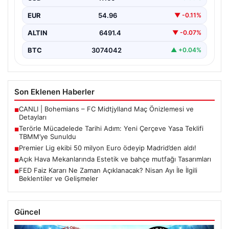
oluşturmak…
EUR
54.96
▼ -0.11%
ALTIN
6491.4
▼ -0.07%
BTC
3074042
▲ +0.04%
Son Eklenen Haberler
CANLI | Bohemians – FC Midtjylland Maç Önizlemesi ve
■
Detayları
Terörle Mücadelede Tarihi Adım: Yeni Çerçeve Yasa Teklifi
■
TBMM’ye Sunuldu
Premier Lig ekibi 50 milyon Euro ödeyip Madrid’den aldı!
■
Açık Hava Mekanlarında Estetik ve bahçe mutfağı Tasarımları
■
FED Faiz Kararı Ne Zaman Açıklanacak? Nisan Ayı İle İlgili
■
Beklentiler ve Gelişmeler
Güncel